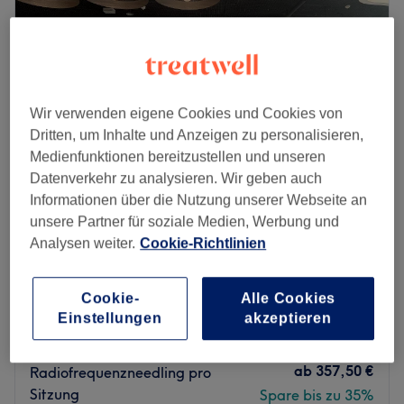
Wir verwenden eigene Cookies und Cookies von
Dritten, um Inhalte und Anzeigen zu personalisieren,
Medienfunktionen bereitzustellen und unseren
Datenverkehr zu analysieren. Wir geben auch
Informationen über die Nutzung unserer Webseite an
Münchens größtes Kosmetikstudio - Beauty X
unsere Partner für soziale Medien, Werbung und
Factory - Schönheitssalon - Perlach Plaza
Analysen weiter.
Cookie-Richtlinien
4,3
163 Bewertungen
Neuperlach Zentrum, München
Cookie-
Alle Cookies
Auf Karte anzeigen
Einstellungen
akzeptieren
Nebenzeiten
⭐️ HIGH END ANGEBOT ⭐️
ab
357,50 €
Radiofrequenzneedling pro
Sitzung
Spare bis zu 35%