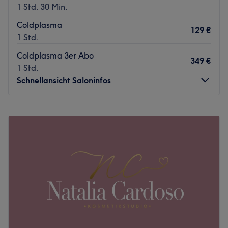
1 Std. 30 Min.
Coldplasma
129 €
1 Std.
Coldplasma 3er Abo
349 €
1 Std.
Schnellansicht Saloninfos
Montag
10:00
–
18:00
Dienstag
10:00
–
18:00
Mittwoch
10:00
–
18:00
Donnerstag
10:00
–
18:00
Freitag
10:00
–
18:00
Samstag
10:00
–
18:00
Sonntag
Geschlossen
Münchens größtes Kosmetikstudio hat im Perlach Plaza
eröffnet und setzt neue Maßstäbe in der Welt der