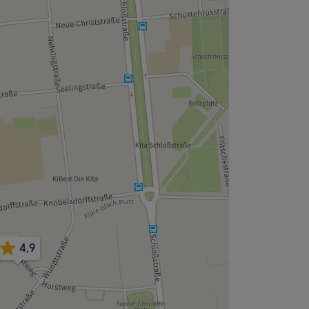
4,9
4,9