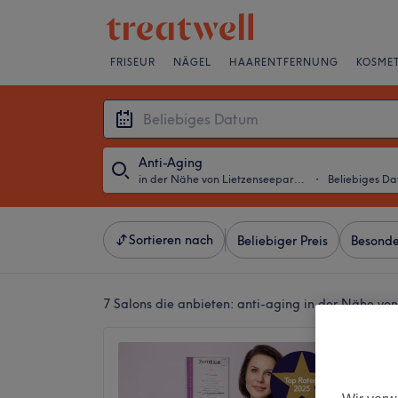
FRISEUR
NÄGEL
HAARENTFERNUNG
KOSMET
Anti-Aging
in der Nähe von Lietzenseepark, Berlin
・
Beliebiges D
Sortieren nach
Beliebiger Preis
Besonde
7 Salons die anbieten:
anti-aging in der Nähe von
Beauty
5,0
Charlott