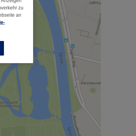
d Anzeigen
nverkehr zu
ebseite an
e-
n