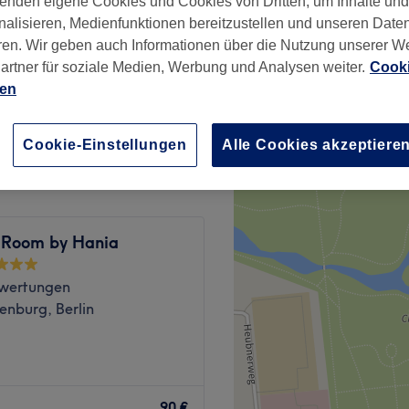
enden eigene Cookies und Cookies von Dritten, um Inhalte un
nalisieren, Medienfunktionen bereitzustellen und unseren Date
ren. Wir geben auch Informationen über die Nutzung unserer W
artner für soziale Medien, Werbung und Analysen weiter.
Cooki
ien
70 €
Cookie-Einstellungen
Alle Cookies akzeptiere
 Room by Hania
wertungen
enburg, Berlin
nicht unbedingt einen
osmetikstudio Beauty & Spa
90 €