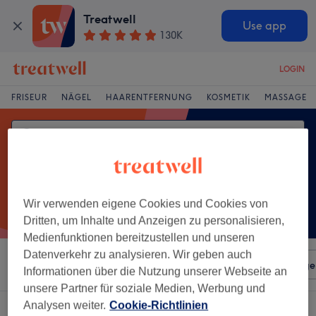
Treatwell
Use app
130K
LOGIN
FRISEUR
NÄGEL
HAARENTFERNUNG
KOSMETIK
MASSAGE
Wir verwenden eigene Cookies und Cookies von
Dritten, um Inhalte und Anzeigen zu personalisieren,
Medienfunktionen bereitzustellen und unseren
Datenverkehr zu analysieren. Wir geben auch
Sortieren nach
Beliebiger Preis
Salons
Expressange
Informationen über die Nutzung unserer Webseite an
unsere Partner für soziale Medien, Werbung und
Analysen weiter.
Cookie-Richtlinien
Ein Salon, der anbietet: