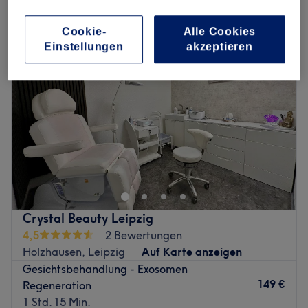
anti-aging in der Nähe von Liebertwolkwitz, Leipzig
Cookie-
Alle Cookies
Einstellungen
akzeptieren
Crystal Beauty Leipzig
4,5
2 Bewertungen
Holzhausen, Leipzig
Auf Karte anzeigen
Gesichtsbehandlung - Exosomen
149 €
Regeneration
1 Std. 15 Min.