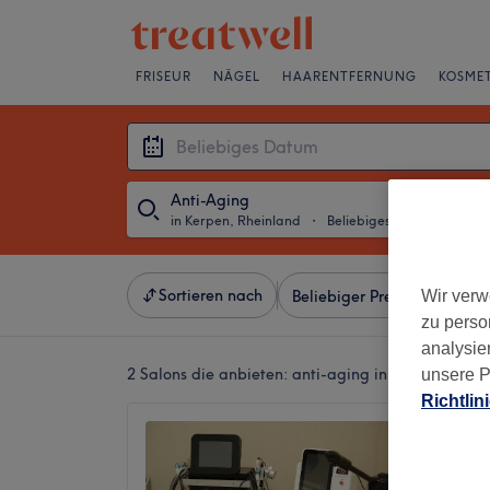
FRISEUR
NÄGEL
HAARENTFERNUNG
KOSMET
Anti-Aging
in Kerpen, Rheinland
・
Beliebiges Datum
Sortieren nach
Wir verw
Beliebiger Preis
Besonde
zu perso
analysie
2 Salons die anbieten:
anti-aging in Kerpen, Rhei
unsere P
Richtlin
Excell
4,9
Kerpen,