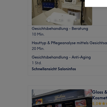
Gesichtsbehandlung - Beratung
10 Min.
Hauttyp & Pflegeanalyse mittels Gesichts
20 Min.
Gesichtsbehandlung - Anti-Aging
1 Std.
Schnellansicht Saloninfos
Montag
Geschlossen
Dienstag
10:00
–
20:00
Gloss 
Mittwoch
10:00
–
20:00
Kosmeti
Donnerstag
10:00
–
20:00
5,0
Freitag
10:00
–
20:00