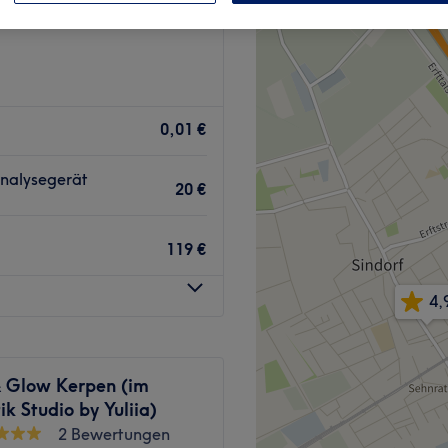
0,01 €
analysegerät
20 €
119 €
4,
& Glow Kerpen (im
k Studio by Yuliia)
2 Bewertungen