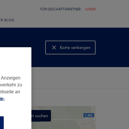
FÜR GESCHÄFTSPARTNER
LOGIN
ER BLOG
Karte verbergen
Karte anzeigen
d Anzeigen
nverkehr zu
ebseite an
e-
In diesem Gebiet suchen
n
,