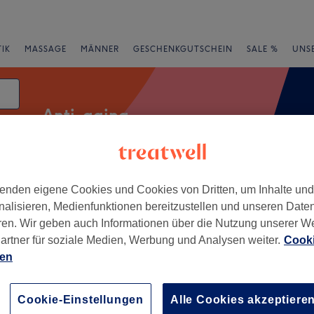
IK
MASSAGE
MÄNNER
GESCHENKGUTSCHEIN
SALE %
UNS
Anti-aging
enden eigene Cookies und Cookies von Dritten, um Inhalte un
rheiten
Marken
Salons
Expressangebote
Bewertung
nalisieren, Medienfunktionen bereitzustellen und unseren Date
ren. Wir geben auch Informationen über die Nutzung unserer W
nland
artner für soziale Medien, Werbung und Analysen weiter.
Cooki
ien
+
ent Beauty Kerpen
106 Bewertungen
−
Cookie-Einstellungen
Alle Cookies akzeptiere
 Rheinland