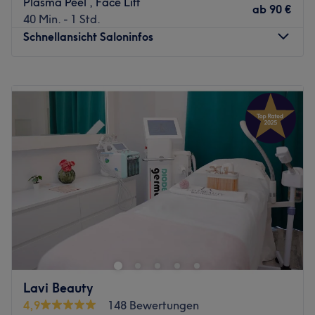
Plasma Peel , Face Lift
ab
90 €
40 Min. - 1 Std.
Schnellansicht Saloninfos
Montag
09:00
–
19:00
Dienstag
09:00
–
19:00
Mittwoch
09:00
–
19:00
Donnerstag
09:00
–
19:00
Freitag
09:00
–
19:00
Samstag
09:00
–
19:00
Sonntag
Geschlossen
Suchst du ein Kosmetikstudio der Extraklasse? Dann bist
du bei Beauty Life Concept in Hamburg-Wandsbek
genau an der richtigen Adresse! Das hochqualifizierte
Team von Kosmetikerinnen, Profis aus verschiedenen
Kosmetikbereichen und Nageldesignkünstlern verwöhnt
Lavi Beauty
und verschönert dich professionell und dennoch
4,9
148 Bewertungen
persönlich. Deinen Wunschtermin buchst du dir einfach