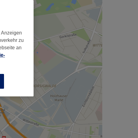
d Anzeigen
nverkehr zu
ebseite an
e-
n