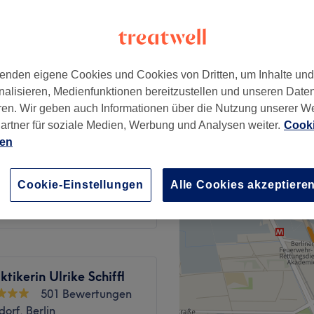
platz, Berlin
 Minute
enden eigene Cookies und Cookies von Dritten, um Inhalte un
ab
42,50 €
nalisieren, Medienfunktionen bereitzustellen und unseren Date
Spare bis zu 15%
ren. Wir geben auch Informationen über die Nutzung unserer W
artner für soziale Medien, Werbung und Analysen weiter.
Cooki
ab
126,65 €
ien
Spare bis zu 15%
ab
85 €
Cookie-Einstellungen
Alle Cookies akzeptiere
Spare bis zu 15%
ktikerin Ulrike Schiffl
501 Bewertungen
orf, Berlin