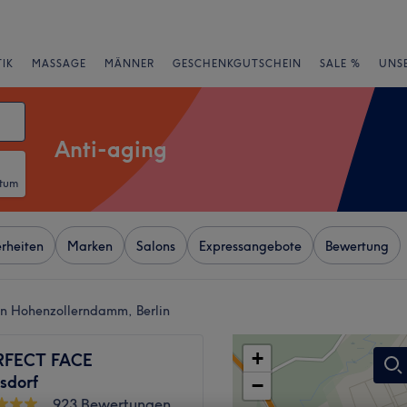
IK
MASSAGE
MÄNNER
GESCHENKGUTSCHEIN
SALE %
UNS
Anti-aging
atum
rheiten
Marken
Salons
Expressangebote
Bewertung
on Hohenzollerndamm, Berlin
+
RFECT FACE
sdorf
−
923 Bewertungen