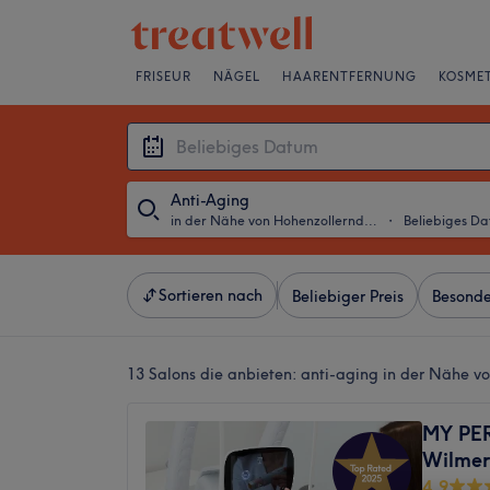
FRISEUR
NÄGEL
HAARENTFERNUNG
KOSMET
Anti-Aging
in der Nähe von Hohenzollerndamm, Berlin
・
Beliebiges D
Sortieren nach
Beliebiger Preis
Besonde
13 Salons die anbieten:
anti-aging in der Nähe v
MY PE
Wilmer
4,9