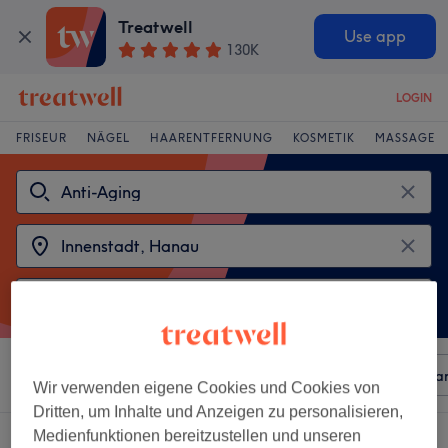
Treatwell
Use app
130K
LOGIN
FRISEUR
NÄGEL
HAARENTFERNUNG
KOSMETIK
MASSAGE
Sortieren nach
Beliebiger Preis
Besonderheiten
Mar
Wir verwenden eigene Cookies und Cookies von
Dritten, um Inhalte und Anzeigen zu personalisieren,
Medienfunktionen bereitzustellen und unseren
2 Salons die anbieten:
anti-aging in Innenstadt, Hanau