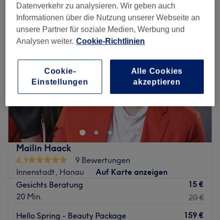
Datenverkehr zu analysieren. Wir geben auch
Informationen über die Nutzung unserer Webseite an
unsere Partner für soziale Medien, Werbung und
Analysen weiter.
Cookie-Richtlinien
Cookie-
Alle Cookies
Einstellungen
akzeptieren
Mailin Haack
4,9
9 Bewertungen
Innenstadt, Hanau
Auf Karte anzeigen
15 €
Gesichts Beratung
20 Min.
20 €
159 €
Hello Spring - Beauty Package