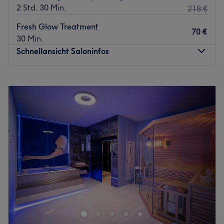
2 Std. 30 Min.
218 €
Fresh Glow Treatment
70 €
30 Min.
Schnellansicht Saloninfos
Montag
10:00
–
20:00
Dienstag
10:00
–
20:00
Mittwoch
10:00
–
20:00
Donnerstag
10:00
–
20:00
Freitag
10:00
–
20:00
Samstag
10:00
–
20:00
Sonntag
Geschlossen
Willkommen bei Mailin Haack in Hanau. Dieses
Kosmetikstudio ist deine top Adresse für erstklassige
Behandlungen mit hochwertigen Produkten. In
einladender und entspannender Atmosphäre kannst du
dein Treatment genießen und einen Moment abschalten.