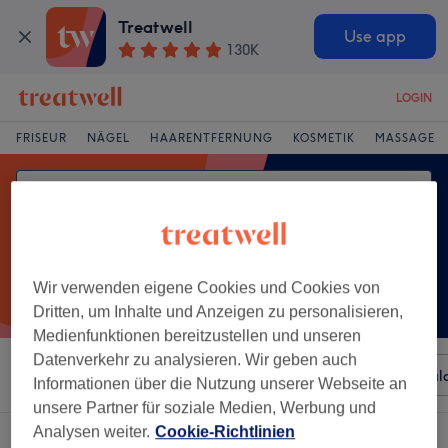
Treatwell
Use app
130K
LOGIN
FRISEUR
NÄGEL
HAARENTFERNUNG
KOSMETIK
MASSAGE
Wir verwenden eigene Cookies und Cookies von
Dritten, um Inhalte und Anzeigen zu personalisieren,
Medienfunktionen bereitzustellen und unseren
Datenverkehr zu analysieren. Wir geben auch
Sortieren nach
Beliebiger Preis
Besonderheiten
Sal
Informationen über die Nutzung unserer Webseite an
unsere Partner für soziale Medien, Werbung und
Analysen weiter.
Cookie-Richtlinien
Ein Salon, der anbietet:
anti-aging in Gablingen, Bayern