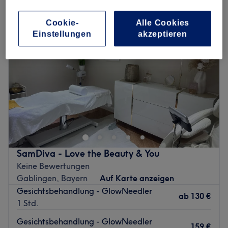
Cookie-
Alle Cookies
Einstellungen
akzeptieren
SamDiva - Love the Beauty & You
Keine Bewertungen
Gablingen, Bayern
Auf Karte anzeigen
Gesichtsbehandlung - GlowNeedler
ab
130 €
1 Std.
Gesichtsbehandlung - GlowNeedler
159 €