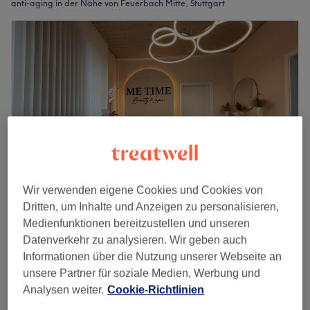
anti-aging in der Nähe von Feuerbach Mitte, Stuttgart
Wir verwenden eigene Cookies und Cookies von
Dritten, um Inhalte und Anzeigen zu personalisieren,
Me Time Beauty & Laser by Marijam
Medienfunktionen bereitzustellen und unseren
4,9
91 Bewertungen
Datenverkehr zu analysieren. Wir geben auch
zu weiteren Stadtteilen, Stuttgart
Informationen über die Nutzung unserer Webseite an
Auf Karte anzeigen
unsere Partner für soziale Medien, Werbung und
Nebenzeiten
Analysen weiter.
Cookie-Richtlinien
ab
30 €
Ionenlifting