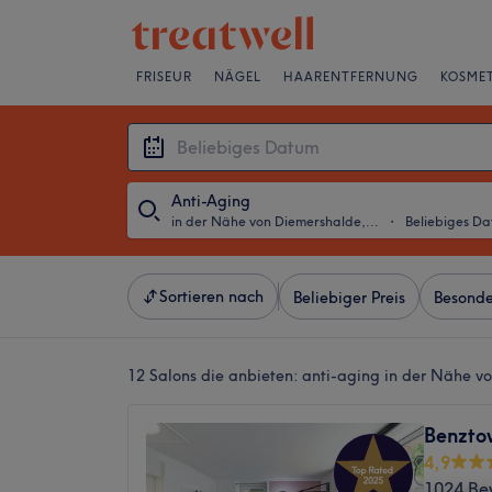
FRISEUR
NÄGEL
HAARENTFERNUNG
KOSMET
Anti-Aging
in der Nähe von Diemershalde, Stuttgart
・
Beliebiges D
Sortieren nach
Beliebiger Preis
Besonde
12 Salons die anbieten:
anti-aging in der Nähe vo
Benzto
4,9
1024 Be