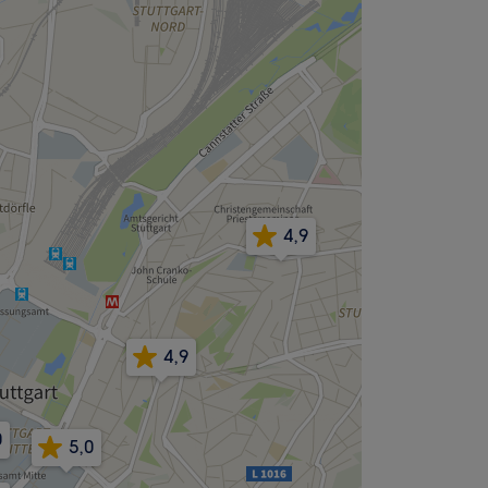
4,9
4,9
0
5,0