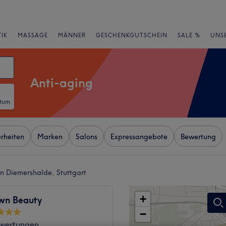
IK
MASSAGE
MÄNNER
GESCHENKGUTSCHEIN
SALE %
UNS
Anti-aging
atum
rheiten
Marken
Salons
Expressangebote
Bewertung
n Diemershalde, Stuttgart
+
wn Beauty
−
wertungen