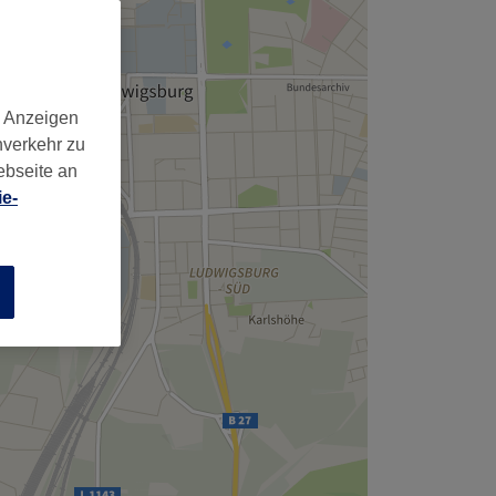
d Anzeigen
nverkehr zu
ebseite an
e-
n