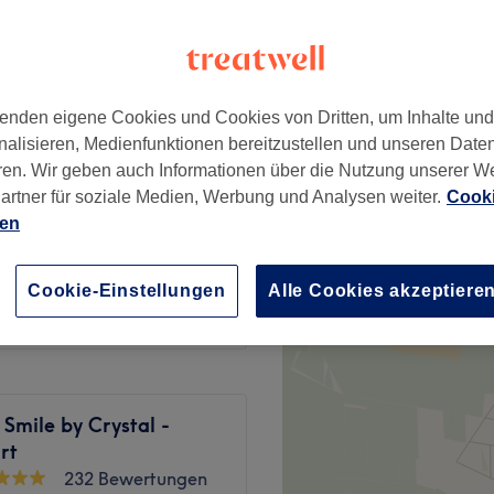
t
enden eigene Cookies und Cookies von Dritten, um Inhalte un
cht
ab
200 €
nalisieren, Medienfunktionen bereitzustellen und unseren Date
ren. Wir geben auch Informationen über die Nutzung unserer W
artner für soziale Medien, Werbung und Analysen weiter.
Cooki
ab
199 €
ien
ab
349 €
Cookie-Einstellungen
Alle Cookies akzeptiere
 Smile by Crystal -
rt
232 Bewertungen