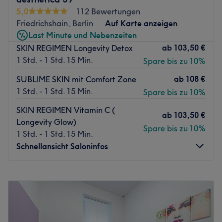
Die U-Bahn-Haltestelle Obere Heinrich-Heine-Platz
5,0
112 Bewertungen
befindet sich nur wenige Gehminuten vom Salon entfernt.
Friedrichshain, Berlin
Auf Karte anzeigen
Last Minute und Nebenzeiten
Das Team:
ab
103,50 €
SKIN REGIMEN Longevity Detox
Selina und ihr Team arbeiten professionell, gewissenhaft
1 Std. - 1 Std. 15 Min.
Spare bis zu 10%
und mit Leidenschaft.
Was uns an dem Salon gefällt:
ab
108 €
SUBLIME SKIN mit Comfort Zone
Atmosphäre: Schlicht, elegant, modern.
1 Std. - 1 Std. 15 Min.
Spare bis zu 10%
Expertise: Kosmetik und dauerhafte Haarentfernung.
SKIN REGIMEN Vitamin C (
Extras: Der Salon bietet kostenlose Getränke an.
ab
103,50 €
Longevity Glow)
Spare bis zu 10%
Zurück zur Salonansicht
1 Std. - 1 Std. 15 Min.
Schnellansicht Saloninfos
Montag
12:00
–
18:00
Dienstag
09:00
–
18:00
Mittwoch
09:00
–
18:00
Donnerstag
Geschlossen
Freitag
10:00
–
19:00