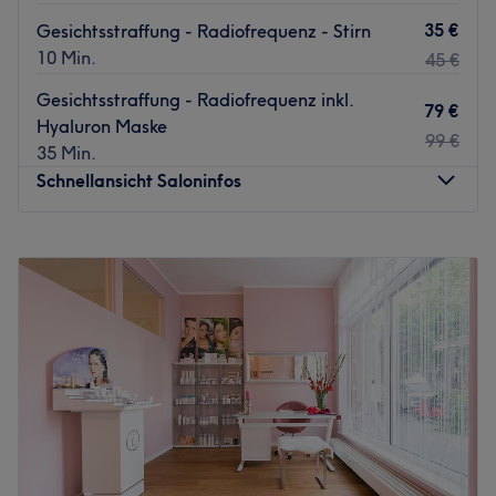
35 €
Gesichtsstraffung - Radiofrequenz - Stirn
10 Min.
45 €
Gesichtsstraffung - Radiofrequenz inkl.
79 €
Hyaluron Maske
99 €
35 Min.
Schnellansicht Saloninfos
Montag
10:00
–
20:00
Dienstag
10:00
–
20:00
Mittwoch
10:00
–
20:00
Donnerstag
10:00
–
20:00
Freitag
10:00
–
20:00
Samstag
10:00
–
20:00
Sonntag
Geschlossen
Wer schön sein will, muss nicht leiden, sondern einfach
nur in das Beauty Center Mona Lisa kommen. Nach