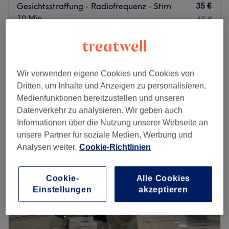
35 €
Gesichtsstraffung - Radiofrequenz - Stirn
10 Min.
45 €
Gesichtsstraffung - Radiofrequenz inkl.
79 €
Hyaluron Maske
99 €
35 Min.
Wir verwenden eigene Cookies und Cookies von
Schnellansicht Saloninfos
Dritten, um Inhalte und Anzeigen zu personalisieren,
Medienfunktionen bereitzustellen und unseren
Montag
10:00
–
20:00
Datenverkehr zu analysieren. Wir geben auch
Dienstag
10:00
–
20:00
Informationen über die Nutzung unserer Webseite an
Mittwoch
10:00
–
20:00
unsere Partner für soziale Medien, Werbung und
Donnerstag
10:00
–
20:00
Analysen weiter.
Cookie-Richtlinien
Freitag
10:00
–
20:00
Samstag
10:00
–
20:00
Sonntag
Geschlossen
Cookie-
Alle Cookies
Einstellungen
akzeptieren
Wer schön sein will, muss nicht leiden, sondern einfach
nur in das Beauty Center Mona Lisa kommen. Nach
diesem Motto arbeitet Beautyfee Mona in diesem