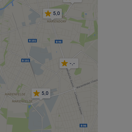
5,0
-,-
5,0