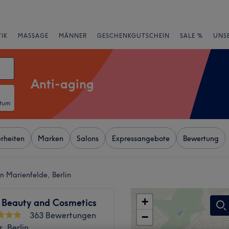
IK
MASSAGE
MÄNNER
GESCHENKGUTSCHEIN
SALE %
UNS
Anti-aging
atum
rheiten
Marken
Salons
Expressangebote
Bewertung
n Marienfelde, Berlin
+
 Beauty and Cosmetics
363 Bewertungen
−
, Berlin