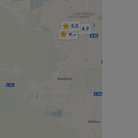
5,0
4,9
4,9