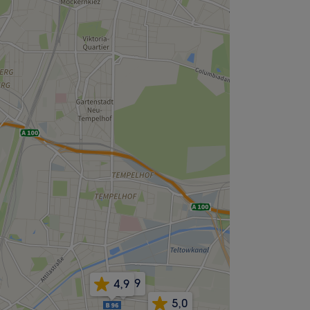
4,9
4,9
5,0