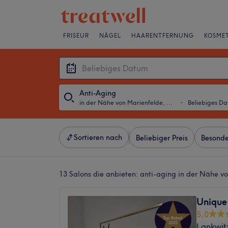
FRISEUR
NÄGEL
HAARENTFERNUNG
KOSMET
Anti-Aging
in der Nähe von Marienfelde, Berlin
・
Beliebiges D
Sortieren nach
Beliebiger Preis
Besonde
13 Salons die anbieten:
anti-aging in der Nähe vo
Unique
5,0
Lankwitz