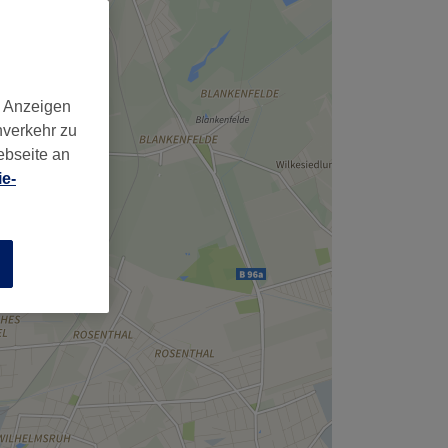
d Anzeigen
nverkehr zu
ebseite an
e-
n