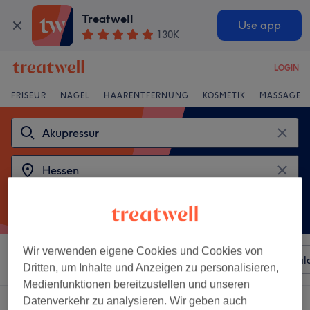
Treatwell
Use app
130K
LOGIN
FRISEUR
NÄGEL
HAARENTFERNUNG
KOSMETIK
MASSAGE
Wir verwenden eigene Cookies und Cookies von
Sortieren nach
Beliebiger Preis
Besonderheiten
Sal
Dritten, um Inhalte und Anzeigen zu personalisieren,
Medienfunktionen bereitzustellen und unseren
Datenverkehr zu analysieren. Wir geben auch
2 Salons die anbieten:
akupressur in Hessen