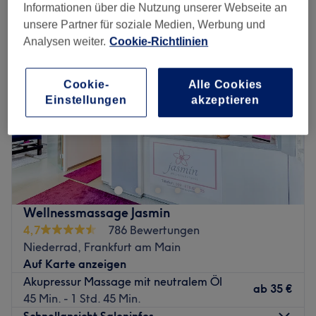
Informationen über die Nutzung unserer Webseite an
unsere Partner für soziale Medien, Werbung und
Analysen weiter.
Cookie-Richtlinien
Cookie-
Alle Cookies
Einstellungen
akzeptieren
Wellnessmassage Jasmin
4,7
786 Bewertungen
Niederrad, Frankfurt am Main
Auf Karte anzeigen
Akupressur Massage mit neutralem Öl
ab
35 €
45 Min. - 1 Std. 45 Min.
Schnellansicht Saloninfos