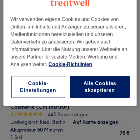
akupressur in der Nähe von Bayerischer Platz, Berlin
Wir verwenden eigene Cookies und Cookies von
Dritten, um Inhalte und Anzeigen zu personalisieren,
Medienfunktionen bereitzustellen und unseren
Datenverkehr zu analysieren. Wir geben auch
Informationen über die Nutzung unserer Webseite an
unsere Partner für soziale Medien, Werbung und
Analysen weiter.
Cookie-Richtlinien
Cookie-
Alle Cookies
Einstellungen
akzeptieren
Traditionelle chinesische Akupressur und
Cosmetic (Chi Institut)
4,8
445 Bewertungen
Ludwigkirch Kiez, Berlin
Auf Karte anzeigen
Akupressur 60 Minuten
75 €
1 Std.