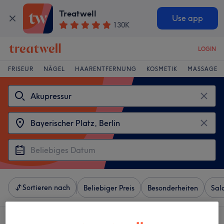
Treatwell
Use app
130K
LOGIN
FRISEUR
NÄGEL
HAARENTFERNUNG
KOSMETIK
MASSAGE
Sortieren nach
Beliebiger Preis
Besonderheiten
Sal
4 Salons die anbieten: