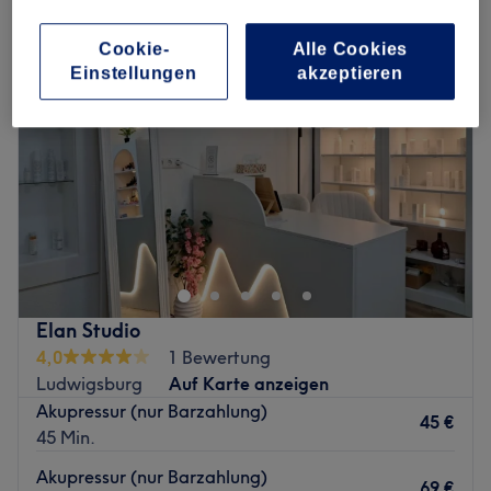
Cookie-
Alle Cookies
Einstellungen
akzeptieren
Elan Studio
4,0
1 Bewertung
Ludwigsburg
Auf Karte anzeigen
Akupressur (nur Barzahlung)
45 €
45 Min.
Akupressur (nur Barzahlung)
69 €