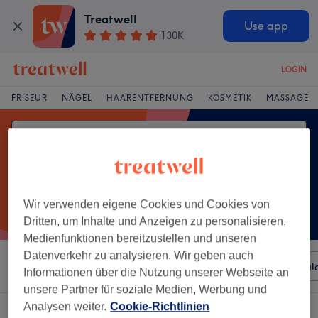
Treatwell
Use app
130K
LOGIN
FRISEUR
NÄGEL
HAARENTFERNUNG
KOSMETIK
MASSAGE
Wir verwenden eigene Cookies und Cookies von
Dritten, um Inhalte und Anzeigen zu personalisieren,
Medienfunktionen bereitzustellen und unseren
Datenverkehr zu analysieren. Wir geben auch
Sortieren nach
Beliebiger Preis
Besonderheiten
Sal
Informationen über die Nutzung unserer Webseite an
unsere Partner für soziale Medien, Werbung und
Analysen weiter.
Cookie-Richtlinien
Ein Salon, der anbietet:
akupressur in Baden-Württemberg