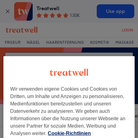
Treatwell
Use app
130K
LOGIN
FRISEUR
NÄGEL
HAARENTFERNUNG
KOSMETIK
MASSAGE
Wir verwenden eigene Cookies und Cookies von
Dritten, um Inhalte und Anzeigen zu personalisieren,
Medienfunktionen bereitzustellen und unseren
Datenverkehr zu analysieren. Wir geben auch
Sortieren nach
Besonderheiten
Salons
Expressange
Informationen über die Nutzung unserer Webseite an
unsere Partner für soziale Medien, Werbung und
Analysen weiter.
Cookie-Richtlinien
Ein Salon, der anbietet: