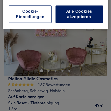
aknebehandlung in Schönberg, Schleswig-Holstein
Cookie-
Alle Cookies
Einstellungen
akzeptieren
Melina Yildiz Cosmetics
5,0
137 Bewertungen
Schönberg, Schleswig-Holstein
Auf Karte anzeigen
Skin Reset - Tiefenreinigung
49 €
1 Std.