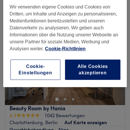
Schnellansicht Saloninfos
Wir verwenden eigene Cookies und Cookies von
Dritten, um Inhalte und Anzeigen zu personalisieren,
Montag
10:00
–
20:00
Medienfunktionen bereitzustellen und unseren
Dienstag
10:00
–
20:00
Datenverkehr zu analysieren. Wir geben auch
Mittwoch
10:00
–
20:00
Informationen über die Nutzung unserer Webseite an
Donnerstag
10:00
–
20:00
unsere Partner für soziale Medien, Werbung und
Freitag
10:00
–
20:00
Analysen weiter.
Cookie-Richtlinien
Samstag
10:00
–
20:00
Sonntag
Geschlossen
Cookie-
Alle Cookies
Einstellungen
akzeptieren
Möchtest du dich mal wieder verwöhnen lassen? Dann
solltest du dir einen Besuch im Kosmetikstudio Beauty
Island in den Wilmersdorfer Arcaden im schönen Berlin
nicht entgehen lassen. Deinen Wunschtermin für dein
Schönheitsprogramm gibt es über Treatwell, ganz einfach
Beauty Room by Hania
und schnell online oder per App!
4,9
1042 Bewertungen
Die tolle Auswahl an Kosmetikbehandlungen machen
Charlottenburg, Berlin
Auf Karte anzeigen
Beauty Island in den Wilmersdorfer Arcaden zu einem
Gesichtsbehandlung - Akne