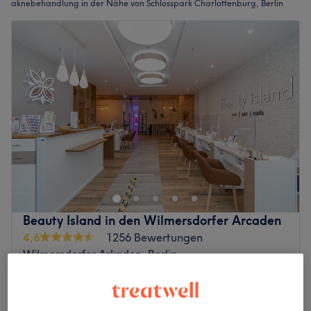
aknebehandlung in der Nähe von Schlosspark Charlottenburg, Berlin
Beauty Island in den Wilmersdorfer Arcaden
4,6
1256 Bewertungen
Wilmersdorfer Arkaden, Berlin
Auf Karte anzeigen
Gesichtsbehandlung - Akne
40 €
45 Min.