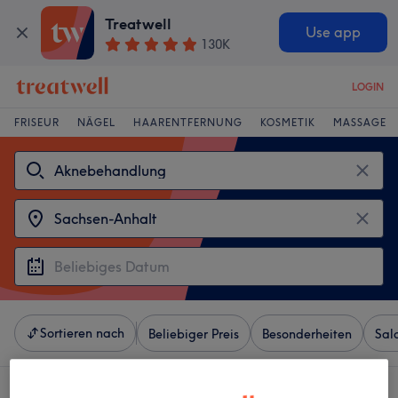
Treatwell
Use app
130K
LOGIN
FRISEUR
NÄGEL
HAARENTFERNUNG
KOSMETIK
MASSAGE
Sortieren nach
Beliebiger Preis
Besonderheiten
Sal
4 Salons die anbieten:
aknebehandlung in Sachsen-Anhalt