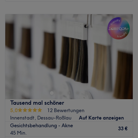
Montag
10:00
–
18:00
Dienstag
10:00
–
18:00
Mittwoch
10:00
–
18:00
Donnerstag
10:00
–
18:00
Freitag
10:00
–
18:00
Samstag
Geschlossen
Sonntag
Geschlossen
In Halle (Saale) bietet LilyLab Beauty Studio eine
exklusive Symbiose aus wirkungsvoller Hauttherapie und
tiefer Regeneration. Das Konzept verfolgt das Ziel, die
Haut nicht nur oberflächlich zu pflegen, sondern ihre
Struktur nachhaltig zu verbessern und ein gesundes
Tausend mal schöner
Strahlen zu aktivieren. In einem hellen, minimalistisch
5,0
12 Bewertungen
gestalteten Ambiente finden Gäste einen Ort der Ruhe,
Innenstadt, Dessau-Roßlau
Auf Karte anzeigen
an dem moderne kosmetische Verfahren auf höchste
Gesichtsbehandlung - Akne
Präzision treffen.
33 €
45 Min.