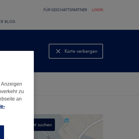
FÜR GESCHÄFTSPARTNER
LOGIN
ER BLOG
Karte verbergen
Karte anzeigen
d Anzeigen
nverkehr zu
ebseite an
e-
In diesem Gebiet suchen
n
,