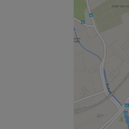
Med. Fußpflege
e 1/1 (1. OG über Frisör,
e direkt links neben dem
e, kann sich jetzt seinen
d wirklich einfach mit nur
eatwell sichern!
h mit verschiedenen,
eautyhimmel katapultieren.
 für deinen strahlenden
ußpflege, entspannende
nungsmethoden – hier ist
ndlung dabei! Worauf also
Zurück zur Salonansicht