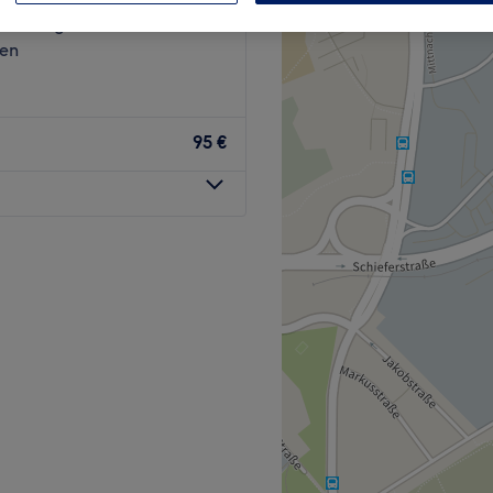
wertungen
gen
95 €
hlfühl-Paket, das dir
Dann schau dir in jedem Fall