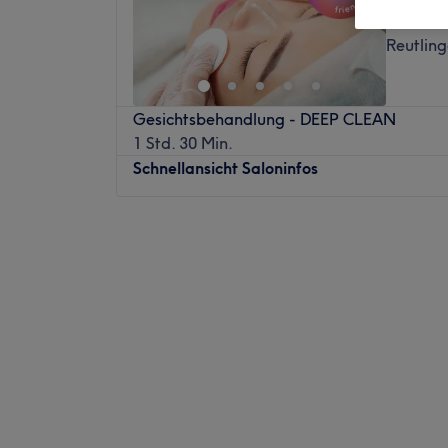
1937 Be
Reutlin
Gesichtsbehandlung - DEEP CLEAN
1 Std. 30 Min.
Schnellansicht Saloninfos
Montag
09:00
–
19:00
Dienstag
09:00
–
18:00
Mittwoch
09:00
–
18:00
Donnerstag
09:00
–
19:00
Freitag
09:00
–
15:00
Samstag
10:00
–
14:00
Sonntag
Geschlossen
Du bist auf der Suche nach dem Rundum-Wo
endlich deine wohlverdiente Auszeit gibt? 