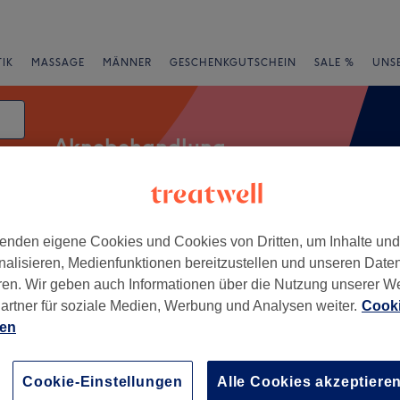
IK
MASSAGE
MÄNNER
GESCHENKGUTSCHEIN
SALE %
UNS
Aknebehandlung
enden eigene Cookies und Cookies von Dritten, um Inhalte un
essangebote
Bewertung
nalisieren, Medienfunktionen bereitzustellen und unseren Date
ren. Wir geben auch Informationen über die Nutzung unserer W
ingen
artner für soziale Medien, Werbung und Analysen weiter.
Cooki
ien
+
ik + Med. Fußpflege
NGEN by Isabell
−
Cookie-Einstellungen
Alle Cookies akzeptiere