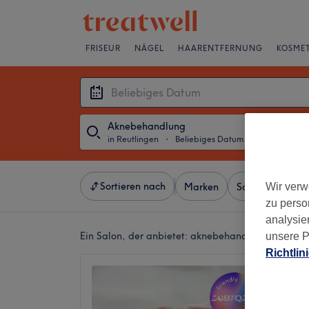
FRISEUR
NÄGEL
HAARENTFERNUNG
KOSMET
Aknebehandlung
in Reutlingen
・
Beliebiges Datum
Sortieren nach
Wir verw
Marken
Salons
Expr
zu perso
analysie
Ein Salon, der anbietet:
aknebehandlung in Reutl
unsere P
Richtlin
Kosmet
REUTLI
4,9