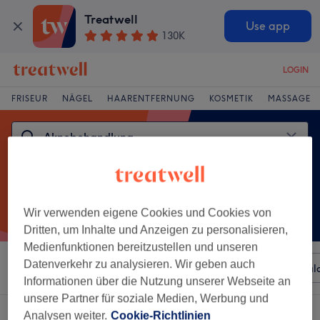
Treatwell
Use app
130K
LOGIN
FRISEUR
NÄGEL
HAARENTFERNUNG
KOSMETIK
MASSAGE
Wir verwenden eigene Cookies und Cookies von
Dritten, um Inhalte und Anzeigen zu personalisieren,
Medienfunktionen bereitzustellen und unseren
Datenverkehr zu analysieren. Wir geben auch
Sortieren nach
Beliebiger Preis
Besonderheiten
Sal
Informationen über die Nutzung unserer Webseite an
unsere Partner für soziale Medien, Werbung und
Ein Salon, der anbietet:
Analysen weiter.
Cookie-Richtlinien