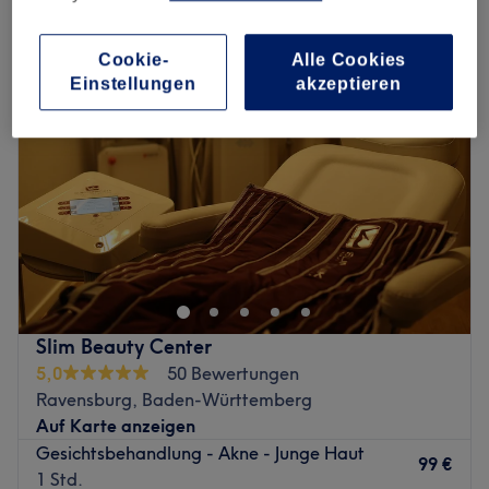
aknebehandlung in Ravensburg, Baden-Württemberg
Cookie-
Alle Cookies
Einstellungen
akzeptieren
Slim Beauty Center
5,0
50 Bewertungen
Ravensburg, Baden-Württemberg
Auf Karte anzeigen
Gesichtsbehandlung - Akne - Junge Haut
99 €
1 Std.