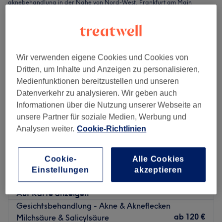
aknebehandlung in der Nähe von Nord-West, Frankfurt am Main
Wir verwenden eigene Cookies und Cookies von
Dritten, um Inhalte und Anzeigen zu personalisieren,
Medienfunktionen bereitzustellen und unseren
Datenverkehr zu analysieren. Wir geben auch
Informationen über die Nutzung unserer Webseite an
unsere Partner für soziale Medien, Werbung und
Analysen weiter.
Cookie-Richtlinien
Embelezar Kosmetikinstitut
Cookie-
Alle Cookies
4,9
9 Bewertungen
Einstellungen
akzeptieren
Niederursel, Frankfurt am Main
Auf Karte anzeigen
Gesichtsbehandlung - Akne & Akneflecken
ab
120 €
Milchsäure & Salicylsäure