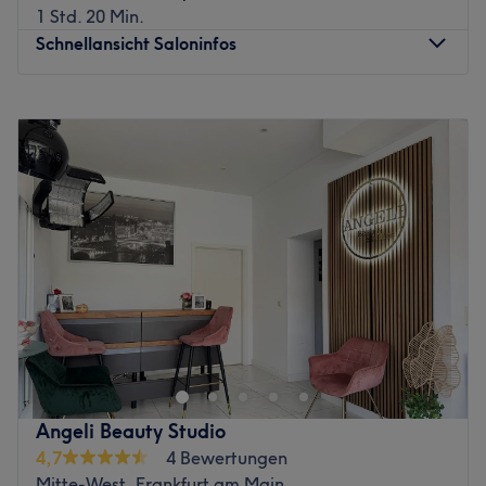
1 Std. 20 Min.
Schnellansicht Saloninfos
Montag
10:00
–
19:00
Dienstag
10:00
–
19:00
Mittwoch
10:00
–
19:00
Donnerstag
10:00
–
19:00
Freitag
10:00
–
19:00
Samstag
Geschlossen
Sonntag
Geschlossen
Willkommen im Embelezar Kosmetikinstitut in Frankfurt-
Niederursel – Deinem Ort für professionelle Hautpflege,
Anti-Aging und individuelle Schönheitsbehandlungen.
Hier stehen Deine Hautbedürfnisse und Dein
Wohlbefinden im Mittelpunkt. Ob Gesichtsbehandlung,
Angeli Beauty Studio
Microneedling, Permanent Make-up, Aknebehandlung
4,7
4 Bewertungen
oder Waxing – jede Behandlung wird individuell auf Dich
Mitte-West, Frankfurt am Main