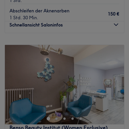
1 Std.
frischen Lack für deine Füße gönnen.
Abschleifen der Aknenarben
150 €
Zurück zur Salonansicht
1 Std. 30 Min.
Schnellansicht Saloninfos
Montag
09:00
–
20:00
Dienstag
09:00
–
20:00
Mittwoch
09:00
–
20:00
Donnerstag
09:00
–
20:00
Freitag
09:00
–
20:00
Samstag
09:00
–
20:00
Sonntag
Geschlossen
Facelifting Academy Yuliia Olishchuk in "Brise&Welle" ist
ein renommiertes Kosmetikstudio, das sich in der
pulsierenden Stadt Düsseldorf befindet. Es bietet seinen
Kunden eine Vielzahl von Dienstleistungen in einer
einladenden und entspannenden Umgebung. Hier findest
Benso Beauty Institut (Women Exclusive)