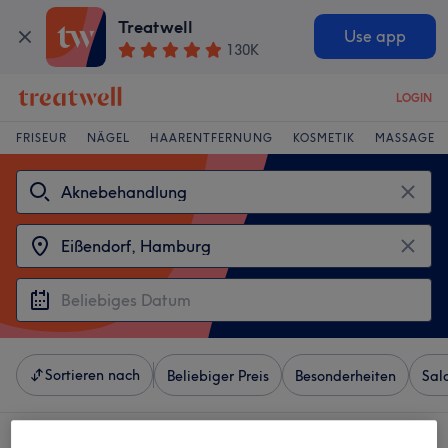
Treatwell
Use app
130K
LOGIN
FRISEUR
NÄGEL
HAARENTFERNUNG
KOSMETIK
MASSAGE
Sortieren nach
Beliebiger Preis
Besonderheiten
Sal
4 Salons die anbieten: