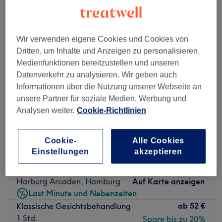
aknebehandlung in der Nähe von Eißendorf, Hamburg
Wir verwenden eigene Cookies und Cookies von
Dritten, um Inhalte und Anzeigen zu personalisieren,
Medienfunktionen bereitzustellen und unseren
Datenverkehr zu analysieren. Wir geben auch
Informationen über die Nutzung unserer Webseite an
unsere Partner für soziale Medien, Werbung und
Analysen weiter.
Cookie-Richtlinien
Cookie-
Alle Cookies
Einstellungen
akzeptieren
Ela Light Beauty Salon
4,8
84 Bewertungen
Harburg Arcaden, Hamburg
Auf Karte anzeigen
Last Minute und Nebenzeiten
ab
52 €
Klassische Gesichtsbehandlung
1 Std.
Spare bis zu 20%