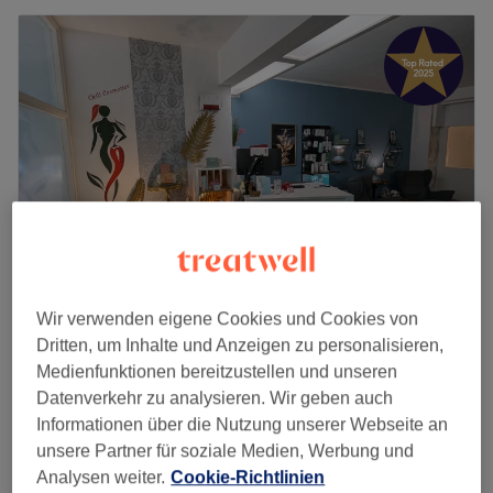
Wir verwenden eigene Cookies und Cookies von
chili-cosmetics
Dritten, um Inhalte und Anzeigen zu personalisieren,
4,9
266 Bewertungen
Medienfunktionen bereitzustellen und unseren
Graf-Adolf-Platz, Düsseldorf
Auf Karte anzeigen
Datenverkehr zu analysieren. Wir geben auch
Gesichtsbehandlung - Akne mit Fruchtsäure
98 €
Informationen über die Nutzung unserer Webseite an
1 Std.
unsere Partner für soziale Medien, Werbung und
Schnellansicht Saloninfos
Analysen weiter.
Cookie-Richtlinien