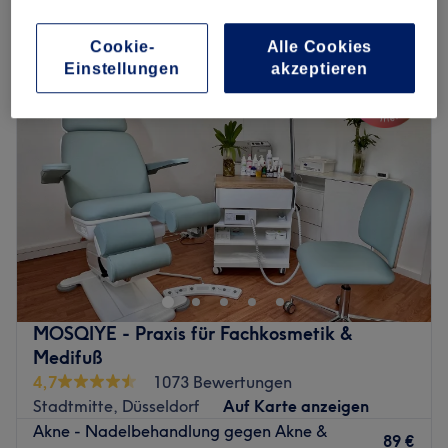
Montag
14:00
–
19:30
Cookie-
Alle Cookies
Dienstag
10:00
–
20:30
Einstellungen
akzeptieren
Mittwoch
10:00
–
20:30
Donnerstag
10:00
–
20:30
Freitag
10:00
–
20:30
Samstag
10:00
–
17:00
Sonntag
Geschlossen
Erlebe die fortschrittlichsten Kosmetik- und Anti-Aging-
Lösungen mit Chili-Cosmetics, deinem Experten für
dauerhaft glatte Haut durch Diodenlaser Technologie.
Willkommen bei deinem Spezialisten für herausragende
Hautpflege, Hautverjüngung und kosmetische
MOSQIYE - Praxis für Fachkosmetik &
Anwendungen. Entdecke bei Chili-Cosmetics eine
Medifuß
vielfältige Auswahl an Produkten und Behandlungen, die
4,7
1073 Bewertungen
speziell für Hautpflege, Gesichtspflege, Hautverjüngung
Stadtmitte, Düsseldorf
Auf Karte anzeigen
und Haarentfernung entwickelt wurden.
Akne - Nadelbehandlung gegen Akne &
89 €