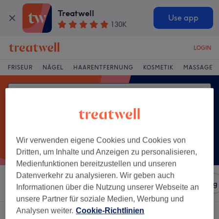
Treatwell
Use app
130K
LOGIN
FRISEUR
NÄGEL
HAARENTFERNUNG
KOSMETIK
MASSAGE
Wir verwenden eigene Cookies und Cookies von
Dritten, um Inhalte und Anzeigen zu personalisieren,
Medienfunktionen bereitzustellen und unseren
Datenverkehr zu analysieren. Wir geben auch
Sortieren nach
Salons
Expressangebote
Bewertung
Informationen über die Nutzung unserer Webseite an
unsere Partner für soziale Medien, Werbung und
Analysen weiter.
Cookie-Richtlinien
Ein Salon, der anbietet:
aknebehandlung in Köpenick, Berlin