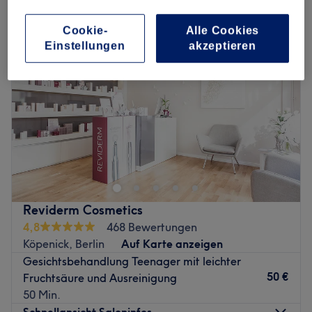
Cookie-
Alle Cookies
Einstellungen
akzeptieren
Reviderm Cosmetics
4,8
468 Bewertungen
Köpenick, Berlin
Auf Karte anzeigen
Gesichtsbehandlung Teenager mit leichter
50 €
Fruchtsäure und Ausreinigung
50 Min.
Schnellansicht Saloninfos