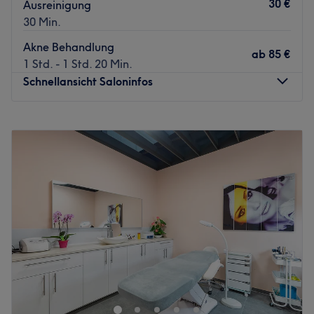
30 €
Ausreinigung
30 Min.
Akne Behandlung
ab
85 €
1 Std. - 1 Std. 20 Min.
Schnellansicht Saloninfos
Montag
10:00
–
19:00
Dienstag
10:00
–
19:00
Mittwoch
10:00
–
19:00
Donnerstag
10:00
–
19:00
Freitag
10:00
–
19:00
Samstag
10:00
–
19:00
Sonntag
Geschlossen
Sag Falten und Fettpolstern den Kampf an – dabei hilft
dir das Kosmetikstudio Skinlifter Aesthetics in der
Scharnweberstraße 57 im Berlin-Friedrichshain nahe dem
Ringcenter. Überzeuge dich selbst und buche noch heute