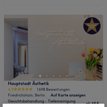
Montag
Geschlossen
Dienstag
10:00
–
19:00
Mittwoch
10:00
–
19:00
Donnerstag
10:00
–
19:00
Freitag
10:00
–
19:00
Samstag
10:00
–
16:00
Sonntag
Geschlossen
Der Salon Ümran orientalische Kosmetik in Berlin-
Friedrichshain bietet dir nicht nur klassische
Gesichtsbehandlungen und Make-Up, sondern auch die
traditionelle Fadentechnik für ein perfektes
Augenbrauen-Styling. Worauf wartest du denn noch?
Hauptstadt Ästhetik
Buch deinen persönlichen Wunschtermin bequem und
4,9
1698 Bewertungen
unkompliziert online oder per App mit Treatwell!
Friedrichshain, Berlin
Auf Karte anzeigen
Gesichtsbehandlung - Tiefenreinigung
Unweit der Frankfurter Allee befindet sich der stilvoll
ab
69 €
1 Std.