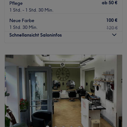
ab
50 €
Pflege
1 Std. - 1 Std. 30 Min.
100 €
Neue Farbe
1 Std. 30 Min.
120 €
Schnellansicht Saloninfos
Montag
Geschlossen
Dienstag
11:00
–
19:00
Mittwoch
11:00
–
19:00
Donnerstag
11:00
–
19:00
Freitag
11:00
–
19:00
Samstag
11:00
–
18:00
Sonntag
Geschlossen
"Begegnung" - das ist die Übersetzung von N-Kuentro,
dem Namen des Friseursalons in Frankfurt-Nordend. Und
hier begegnest du deinem persönlichen Top-Friseur!
Überzeug dich selbst! Deine Wunschfrisur ist nur wenige