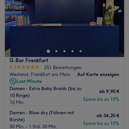
Freitag
10:00
–
17:00
Samstag
10:00
–
17:00
Zurück zur Salonansicht
Sonntag
Geschlossen
Rubin Beauty – Kosmetik & Massage in Frankfurt am
Main
Im stilvollen Salon Rubin Beauty im Norden von Frankfurt
erwartet dich professionelle Kosmetik und entspannende
Massagen auf höchstem Niveau. Unser Fokus liegt auf
G.Bar Frankfurt
effektiven Gesichtsbehandlungen, moderner apparativer
4,9
251 Bewertungen
Kosmetik und wohltuenden Massagen, die Körper und
Westend, Frankfurt am Main
Auf Karte anzeigen
Haut sichtbar verändern.
Last Minute
Damen - Extra Baby Braids (bis zu
Ob Tiefenreinigung, RF-Microneedling, Sauerstoff-
ab
9,90 €
10 Ringe)
Mesotherapie oder Anti-Cellulite-Massage – wir arbeiten
Spare bis zu 10%
10 Min.
mit hochwertigen Produkten und modernen Techniken für
nachhaltige Ergebnisse.
Damen - Blow dry (Föhnen mit
ab
34,20 €
Bürste)
Unser erfahrenes Team legt großen Wert auf individuelle
Spare bis zu 10%
50 Min. - 1 Std. 30 Min.
Beratung, Präzision und eine angenehme, ruhige