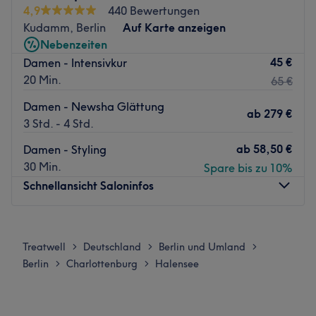
4,9
440 Bewertungen
Die S-Bahnstation Hohenzollerndamm ist direkt
Kudamm, Berlin
Auf Karte anzeigen
gegenüber vom Salon.
Nebenzeiten
Das Team:
45 €
Damen - Intensivkur
Inhaberin Ramdan kennt, dank ständiger Weiterbildung,
20 Min.
65 €
die neuesten Trends und Methoden und schenkt dir
Damen - Newsha Glättung
deinen individuellen Traumlook.
ab
279 €
3 Std. - 4 Std.
Was uns an dem Salon gefällt:
ab
58,50 €
Damen - Styling
Atmosphäre: Professionell, angenehm, aufmerksam.
30 Min.
Spare bis zu 10%
Expertise: Haarschnitte, Colorationen, Augenbrauen- und
Schnellansicht Saloninfos
Wimpernstyling, Haarentfernung.
Extras: Kostenlose Parkplätze.
Zurück zur Salonansicht
Montag
Geschlossen
Dienstag
09:00
–
18:00
Treatwell
Deutschland
Berlin und Umland
>
>
>
Mittwoch
09:00
–
18:00
Berlin
Charlottenburg
Halensee
>
>
Donnerstag
09:00
–
18:00
Freitag
09:00
–
18:00
Samstag
09:00
–
16:00