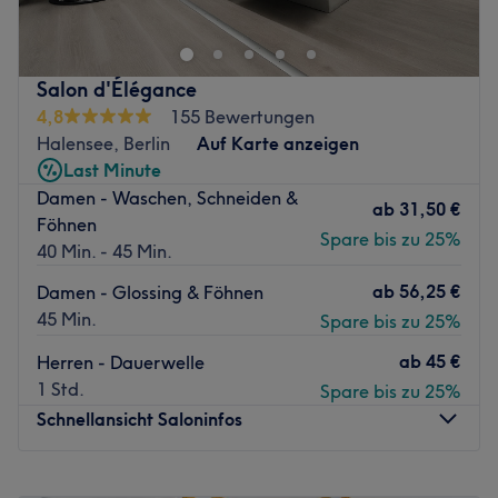
internationalem Flair. Der Salon überzeugt mit
entspannter Atmosphäre, professioneller Beratung und
einem Gespür für Trends – von natürlichen Colorationen
Salon d'Élégance
bis zu glamourösen Stylings.
4,8
155 Bewertungen
Nächste öffentliche Verkehrsmittel:
Halensee, Berlin
Auf Karte anzeigen
Last Minute
Die S-Bahnstation Halensee befindet sich nur vier
Damen - Waschen, Schneiden &
Gehminuten entfernt des Salons.
ab
31,50 €
Föhnen
Das Team:
Spare bis zu 25%
40 Min. - 45 Min.
Inhaber Ali bringt Leidenschaft, Stilbewusstsein und
ab
56,25 €
Damen - Glossing & Föhnen
langjährige Erfahrung in die Arbeit bei Mojti Glam Studio
45 Min.
Spare bis zu 25%
ein. Mit einem feinen Gespür für individuelle Looks und
persönlichem Service schafft er für seine Kundinnen und
ab
45 €
Herren - Dauerwelle
Kunden ein Beauty-Erlebnis auf höchstem Niveau.
1 Std.
Spare bis zu 25%
Schnellansicht Saloninfos
Was uns an dem Salon gefällt:
Atmosphäre: Modern, stilvoll, angenehm.
Expertise: Haarschnitte und -styling, Bartpflege.
Montag
09:00
–
20:00
Extras: Kostenfreie Getränke und WLAN, kostenpflichtige