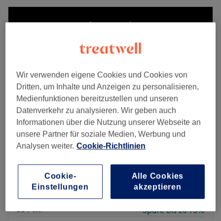
Wir verwenden eigene Cookies und Cookies von
Dritten, um Inhalte und Anzeigen zu personalisieren,
Medienfunktionen bereitzustellen und unseren
Datenverkehr zu analysieren. Wir geben auch
Informationen über die Nutzung unserer Webseite an
unsere Partner für soziale Medien, Werbung und
Analysen weiter.
Cookie-Richtlinien
Mojti Glam Studio
5,0
42 Bewertungen
Halensee, Berlin
Auf Karte anzeigen
Cookie-
Alle Cookies
Nebenzeiten
Einstellungen
akzeptieren
ab
19,55 €
Herren - Trockenhaarschnitt
30 Min.
Spare bis zu 15%