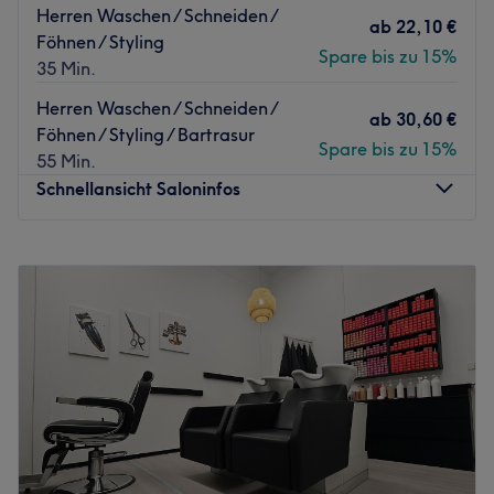
Herren Waschen / Schneiden /
ab
22,10 €
Föhnen / Styling
Spare bis zu 15%
35 Min.
Herren Waschen / Schneiden /
ab
30,60 €
Föhnen / Styling / Bartrasur
Spare bis zu 15%
55 Min.
Schnellansicht Saloninfos
Montag
10:00
–
19:00
Dienstag
10:00
–
19:00
Mittwoch
10:00
–
19:00
Donnerstag
10:00
–
19:00
Freitag
10:00
–
19:00
Samstag
09:00
–
18:00
Sonntag
Geschlossen
Mojti Glam Studio in Berlin-Halensee steht für modernes
Hairstyling, präzise Schnitte und einen Look mit