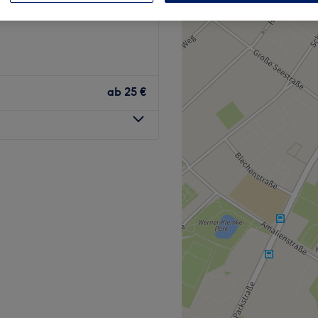
ab
25 €
nd gepflegte Füße? Dann
ßensee genau richtig. Sei es