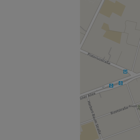
ie extravagantesten
 hier werden Beauty-
omm vorbei und buche
esten noch heute mit
t du auf ein Team welches
ndinnen und Kunden
ukte und eine große Auswahl
f eine hohe Qualität zu
warten? Komm vorbei und
wirken können.
Zurück zur Salonansicht