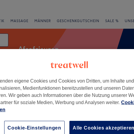
IK
MASSAGE
MÄNNER
GESCHENKGUTSCHEIN
SALE %
UNS
Afrofrisuren
enden eigene Cookies und Cookies von Dritten, um Inhalte un
Salons
Expressangebote
Bewertung
nalisieren, Medienfunktionen bereitzustellen und unseren Date
ren. Wir geben auch Informationen über die Nutzung unserer W
ee, Berlin
artner für soziale Medien, Werbung und Analysen weiter.
Cooki
ien
+
ils & Lashes
612 Bewertungen
−
Cookie-Einstellungen
Alle Cookies akzeptiere
hönhausen, Berlin