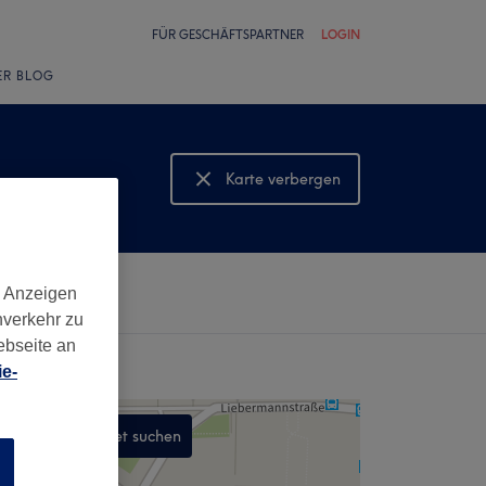
FÜR GESCHÄFTSPARTNER
LOGIN
ER BLOG
Karte verbergen
Karte anzeigen
d Anzeigen
nverkehr zu
ebseite an
e-
In diesem Gebiet suchen
n
,