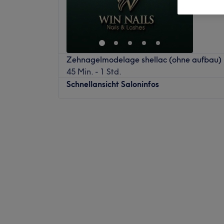
Zehnagelmodelage shellac (ohne aufbau)
45 Min. - 1 Std.
Schnellansicht Saloninfos
Montag
09:30
–
19:00
Dienstag
09:30
–
19:00
Mittwoch
09:30
–
19:00
Donnerstag
09:30
–
19:00
Freitag
09:30
–
19:00
Samstag
09:30
–
17:00
Sonntag
Geschlossen
Legst du großen Wert auf schöne Nägel u
bist du bei Holy Beauty Nails in Berlin-Wei