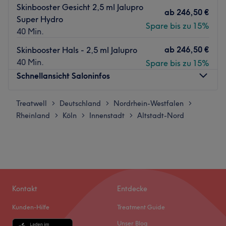
Skinbooster Gesicht 2,5 ml Jalupro
ab
246,50 €
Super Hydro
Spare bis zu 15%
40 Min.
ab
246,50 €
Skinbooster Hals - 2,5 ml Jalupro
40 Min.
Spare bis zu 15%
Schnellansicht Saloninfos
Treatwell
Montag
Deutschland
Nordrhein-Westfalen
10:00
–
19:00
>
>
>
Rheinland
Dienstag
Köln
Innenstadt
Altstadt-Nord
10:00
–
19:00
>
>
>
Mittwoch
10:00
–
20:00
Donnerstag
10:00
–
20:00
Freitag
10:00
–
19:00
Samstag
10:00
–
17:00
Sonntag
Geschlossen
Kontakt
Entdecke
Weil die Haut das Spiegelbild und die Augen das Tor zur
Kunden-Hilfe
Treatment Guide
Seele sind, steht das Kosmetikstudio Senzera Skin Studio
Unser Blog
in Köln in der Altstadt-Nord für Qualität und