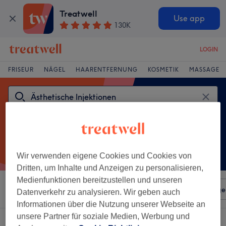
Treatwell
Use app
130K
LOGIN
FRISEUR
NÄGEL
HAARENTFERNUNG
KOSMETIK
MASSAGE
Wir verwenden eigene Cookies und Cookies von
Dritten, um Inhalte und Anzeigen zu personalisieren,
Medienfunktionen bereitzustellen und unseren
Sortieren nach
Beliebiger Preis
Salons
Expressange
Datenverkehr zu analysieren. Wir geben auch
Informationen über die Nutzung unserer Webseite an
unsere Partner für soziale Medien, Werbung und
Ein Salon, der anbietet:
ästhetische injektionen in Altstadt-Nord, Köln