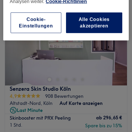
Analysen weiter.
Cookie-Richtlinien
Cookie-
Alle Cookies
Einstellungen
akzeptieren
Senzera Skin Studio Köln
4,9
908 Bewertungen
Altstadt-Nord, Köln
Auf Karte anzeigen
Last Minute
ab
296,65 €
Skinbooster mit PRX Peeling
1 Std.
Spare bis zu 15%