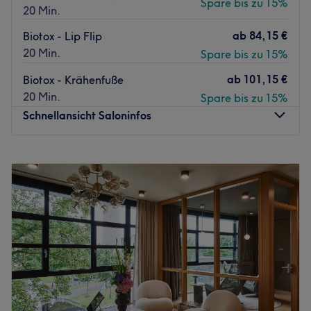
Spare bis zu 15%
20 Min.
ab
84,15 €
Biotox - Lip Flip
20 Min.
Spare bis zu 15%
ab
101,15 €
Biotox - Krähenfuße
20 Min.
Spare bis zu 15%
Schnellansicht Saloninfos
Montag
10:00
–
19:00
Dienstag
10:00
–
19:00
Mittwoch
10:00
–
20:00
Donnerstag
10:00
–
20:00
Freitag
10:00
–
20:00
Samstag
10:00
–
17:00
Sonntag
Geschlossen
Zeitlos stilvoll präsentiert sich Senzera Skin in Düsseldorf,
Stadtmitte und bietet ein breit gefächertes Spektrum von