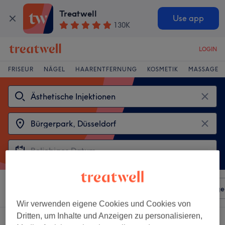
Treatwell
Use app
130K
LOGIN
FRISEUR
NÄGEL
HAARENTFERNUNG
KOSMETIK
MASSAGE
Sortieren nach
Beliebiger Preis
Salons
Expressange
Wir verwenden eigene Cookies und Cookies von
Dritten, um Inhalte und Anzeigen zu personalisieren,
2 Salons die anbieten: