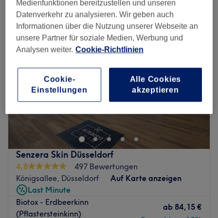
ästhetische injektionen in der Nähe von Bürgerpark, Düsseldorf
Medienfunktionen bereitzustellen und unseren
Datenverkehr zu analysieren. Wir geben auch
Informationen über die Nutzung unserer Webseite an
unsere Partner für soziale Medien, Werbung und
Analysen weiter.
Cookie-Richtlinien
Cookie-
Alle Cookies
Einstellungen
akzeptieren
Senzera Skin Düsseldorf
4,8
497 Bewertungen
Königsallee, Düsseldorf
Auf Karte anzeigen
Last Minute
Biotox - Erdbeerkinn
ab
84,15 €
(Pflastersteinkinn)