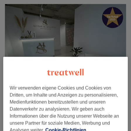
Aesthetic Harmony
Wir verwenden eigene Cookies und Cookies von
Dritten, um Inhalte und Anzeigen zu personalisieren,
5,0
147 Bewertungen
Medienfunktionen bereitzustellen und unseren
Richard-Wagner-Platz, Berlin
Datenverkehr zu analysieren. Wir geben auch
Auf Karte anzeigen
Informationen über die Nutzung unserer Webseite an
Botox Effekt 1. Zone
159 €
unsere Partner für soziale Medien, Werbung und
30 Min.
Analysen weiter.
Cookie-Richtlinien