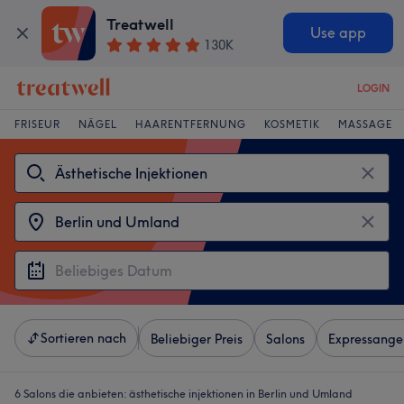
Treatwell
Use app
130K
LOGIN
FRISEUR
NÄGEL
HAARENTFERNUNG
KOSMETIK
MASSAGE
Sortieren nach
Beliebiger Preis
Salons
Expressange
6 Salons die anbieten:
ästhetische injektionen in Berlin und Umland