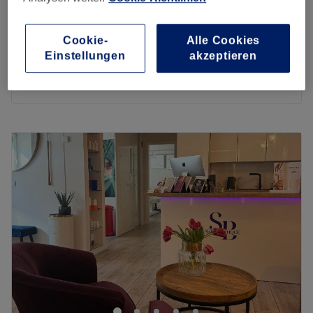
Botox Effekt 2. Zonen
279 €
45 Min.
Cookie-
Alle Cookies
Botox Effekt 3. Zonen
Einstellungen
akzeptieren
339 €
45 Min.
Schnellansicht Saloninfos
Montag
09:00
–
19:00
Dienstag
09:00
–
19:00
Mittwoch
09:00
–
19:00
Donnerstag
09:00
–
19:00
Freitag
09:00
–
19:00
Samstag
Geschlossen
Sonntag
Geschlossen
Aesthetic Harmony
verkörpert die Quintessenz der
ästhetischen Medizin und der medizinischen Fußpflege in
einer harmonischen Symbiose. Unsere Praxis ist eine Oase
der Schönheit und des Wohlbefindens, wo wir die Kunst