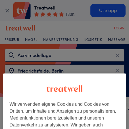
Treatwell
Use app
130K
LOGIN
FRISEUR
NÄGEL
HAARENTFERNUNG
KOSMETIK
MASSAGE
Wir verwenden eigene Cookies und Cookies von
Sortieren nach
Beliebiger Preis
Besonderheiten
Sal
Dritten, um Inhalte und Anzeigen zu personalisieren,
Medienfunktionen bereitzustellen und unseren
Datenverkehr zu analysieren. Wir geben auch
2 Salons die anbieten: