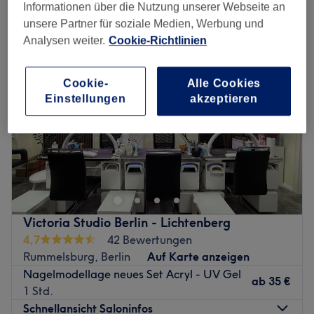
acrylmodellage in der Nähe von Friedrichsfelde, Berlin
Informationen über die Nutzung unserer Webseite an
unsere Partner für soziale Medien, Werbung und
Analysen weiter.
Cookie-Richtlinien
Cookie-
Alle Cookies
Einstellungen
akzeptieren
Victoria Studio Berlin - Lichtenberg
4,7
42 Bewertungen
Rummelsburg, Berlin
Auf Karte anzeigen
Nagelmodellage neues Set Acryl - UV Gel
ab
35 €
1 Std.
Schnellansicht Saloninfos