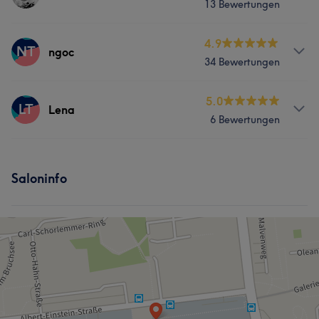
13 Bewertungen
Nägel
Gesicht
Massage
Services
4.9
NT
ngoc
34 Bewertungen
Nägel
Services
5.0
LT
Lena
Portfolio
6 Bewertungen
Nägel
Services
Saloninfo
Nägel