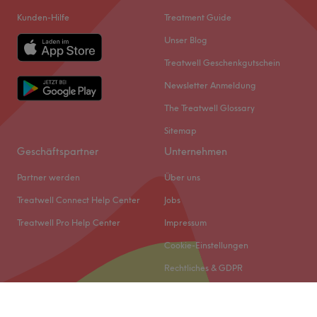
Kunden-Hilfe
Treatment Guide
Unser Blog
Treatwell Geschenkgutschein
Newsletter Anmeldung
The Treatwell Glossary
Sitemap
Geschäftspartner
Unternehmen
Partner werden
Über uns
Treatwell Connect Help Center
Jobs
Treatwell Pro Help Center
Impressum
Cookie-Einstellungen
Rechtliches & GDPR