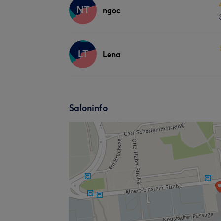
NT
ngoc
LT
Lena
Saloninfo