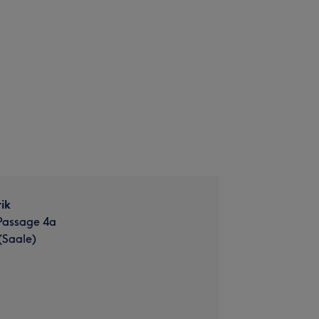
ik
Passage 4a
(Saale)