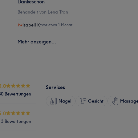
Dankeschön
Behandelt von Lena Tran
Isabell K
•
vor etwa 1 Monat
Mehr anzeigen...
5.0
Services
50 Bewertungen
Nägel
Gesicht
Massag
5.0
13 Bewertungen