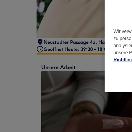
Wir verw
zu perso
Neustädter Passage 4a
,
Halle (Saale)
,
analysie
Geöffnet Heute: 09:30 - 18:00
unsere P
Richtlin
Unsere Arbeit