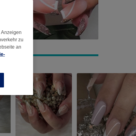
d Anzeigen
nverkehr zu
ebseite an
e-
n