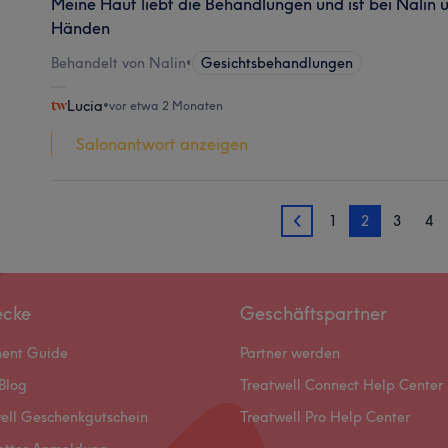
Meine Haut liebt die Behandlungen und ist bei Nalin 
Händen
Behandelt von Nalin
•
Gesichtsbehandlungen
Lucia
•
vor etwa 2 Monaten
Salonantwort anzeigen
1
2
3
4
1
ecke
Geschäftspartner
ment Guide
Partner werden
Blog
Treatwell Connect Help Center
ell Geschenkgutschein
Treatwell Pro Help Center