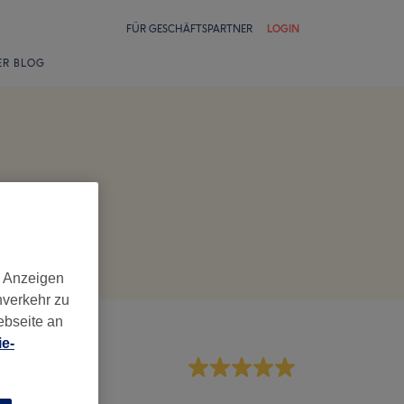
FÜR GESCHÄFTSPARTNER
LOGIN
ER BLOG
d Anzeigen
nverkehr zu
ebseite an
e-
rvice