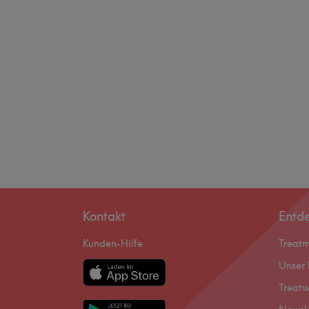
Kontakt
Entd
Kunden-Hilfe
Treat
Unser 
Treatw