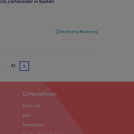
und Zeitwunder in besten
Verifizierte Bewertung
…
91
3
Unternehmen
Über uns
Jobs
Impressum