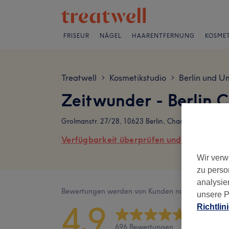
FRISEUR
NÄGEL
HAARENTFERNUNG
KOSMET
Treatwell
Kosmetikstudio
Berlin und U
>
>
Zeitwunder - Berlin 
Grolmanstr. 27/28, 10623 Berlin, Charlottenburg
Verfügbarkeit überprüfen und online buch
Wir verw
zu perso
analysie
Bewertungen werden von Kunden nach ihrem Besu
unsere P
4,9
Richtlin
696 Bewertungen