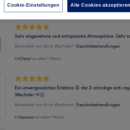
Sauberkeit
Cookie-Einstellungen
Alle Cookies akzeptiere
Sehr angenehme und entspannte Atmosphäre. Sehr 
Behandelt von Alina Wechsler
•
Gesichtsbehandlungen
Clara
•
vor etwa 1 Monat
6
5
Ein unvergessliches Erlebnis 😍 die 2-stündige anti-a
Wechsler 🫶🏻
4
Behandelt von Alina Wechsler
•
Gesichtsbehandlungen
2
Samira
•
vor etwa 1 Monat
4