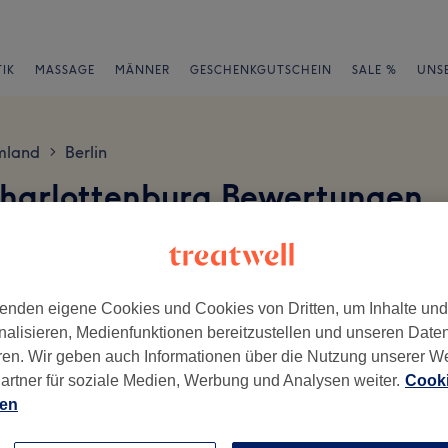
IK
MASSAGE
MÄNNER
GESCHENKGUTSCHEIN
SALE %
UNS
mland
Berlin
>
Charlottenburg Bewertungen
en
enden eigene Cookies und Cookies von Dritten, um Inhalte un
nalisieren, Medienfunktionen bereitzustellen und unseren Date
ren. Wir geben auch Informationen über die Nutzung unserer W
ch geschrieben.
artner für soziale Medien, Werbung und Analysen weiter.
Cooki
ien
Ambiente
Se