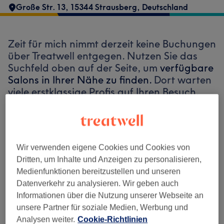
Große Str. 13, 15344 Strausberg, Deutschland
Zeit für mich nimmt derzeit keine Buchungen
über Treatwell entgegen. Nutzen Sie das
Suchfeld oben auf der Seite, um
verfügbare
Salons in Ihrer Nähe zu finden.
Dort warten
viele erstklassige Profis auf Ihren Besuch.
Finde die besten Salons in deiner Nähe
Wir verwenden eigene Cookies und Cookies von
Dritten, um Inhalte und Anzeigen zu personalisieren,
Medienfunktionen bereitzustellen und unseren
Datenverkehr zu analysieren. Wir geben auch
Auf Treatwell finden
Informationen über die Nutzung unserer Webseite an
unsere Partner für soziale Medien, Werbung und
Analysen weiter.
Cookie-Richtlinien