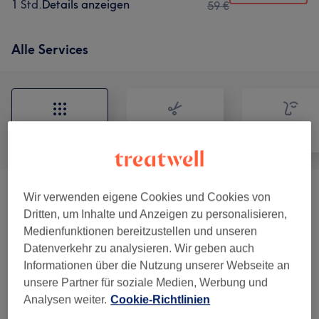
1 Std.
Details anzeigen
59 €
Alle Services
Alle
Friseur
Gesicht
Wir verwenden eigene Cookies und Cookies von
Damen - Haarschnitte & Stylings
(
1
)
45 €
Dritten, um Inhalte und Anzeigen zu personalisieren,
Medienfunktionen bereitzustellen und unseren
Wimpernverlängerungen
(
6
)
ab 69 €
Datenverkehr zu analysieren. Wir geben auch
Informationen über die Nutzung unserer Webseite an
Permanent Make-Up
(
5
)
ab 129 €
unsere Partner für soziale Medien, Werbung und
Analysen weiter.
Cookie-Richtlinien
Augenbrauen & Wimpernbehandlungen
(
5
)
49 €