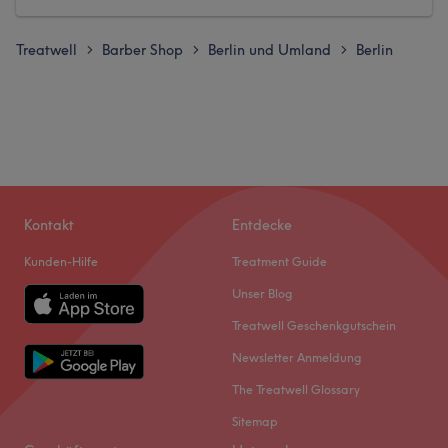
Treatwell
Barber Shop
Berlin und Umland
Berlin
>
>
>
Kontakt
Entdecke
Kunden-Hilfe
Treatment Guide
Unser Blog
Treatwell Geschenkgutschein
Newsletter Anmeldung
The Treatwell Glossary
Sitemap