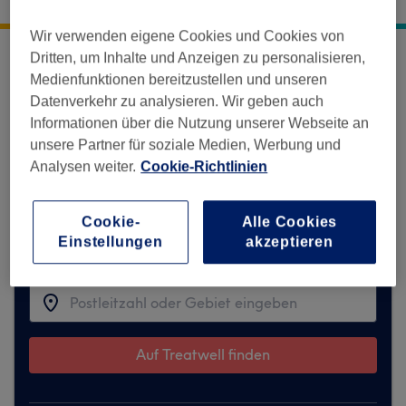
Revaler Straße 99
,
Friedrichshain
,
Berlin
,
10245
Wir verwenden eigene Cookies und Cookies von
Dritten, um Inhalte und Anzeigen zu personalisieren,
Entschuldigung, diese Location ist
Medienfunktionen bereitzustellen und unseren
vorübergehend auf Treatwell nicht
Datenverkehr zu analysieren. Wir geben auch
verfügbar.
Informationen über die Nutzung unserer Webseite an
unsere Partner für soziale Medien, Werbung und
Hier findest du Vorschläge für ähnliche
Analysen weiter.
Cookie-Richtlinien
Salons, die dir gefallen könnten.
Cookie-
Alle Cookies
Einstellungen
akzeptieren
Finde die besten Salons in deiner Nähe
Auf Treatwell finden