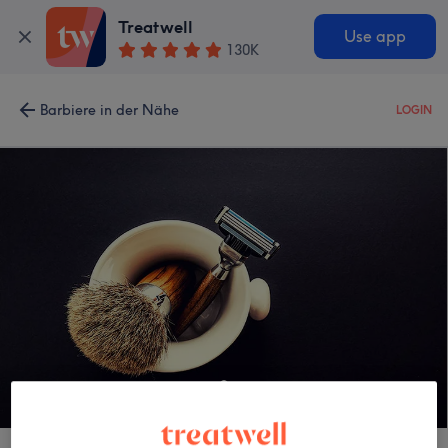
Treatwell
Use app
130K
Barbiere in der Nähe
LOGIN
Your Barber in Town Maaya Pop Up