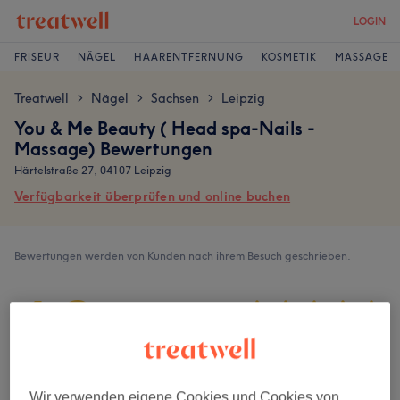
LOGIN
FRISEUR
NÄGEL
HAARENTFERNUNG
KOSMETIK
MASSAGE
Treatwell
Nägel
Sachsen
Leipzig
>
>
>
You & Me Beauty ( Head spa-Nails -
Massage) Bewertungen
Härtelstraße 27, 04107 Leipzig
Verfügbarkeit überprüfen und online buchen
Bewertungen werden von Kunden nach ihrem Besuch geschrieben.
4,8
1915 Bewertungen
Ambiente
Wir verwenden eigene Cookies und Cookies von