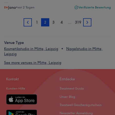
Jana
•
vor 2 Tagen
Verifizierte Bewertung
1
2
3
4
…
319
1
3
Venue Type
Kosmetikstudio in Mitte, Leipzig
Nagelstudio in Mitte,
Leipzig
See more venues in Mitte, Leipzig
Kontakt
Entdecke
Kunden-Hilfe
Treatment Guide
Unser Blog
Treatwell Geschenkgutschein
Newsletter Anmeldung