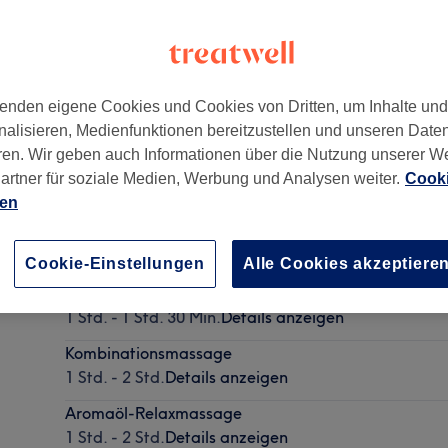
enden eigene Cookies und Cookies von Dritten, um Inhalte un
nalisieren, Medienfunktionen bereitzustellen und unseren Date
ren. Wir geben auch Informationen über die Nutzung unserer W
artner für soziale Medien, Werbung und Analysen weiter.
Cooki
ien
Rücken- & Nackenmassage
30 Min. - 1 Std.
Details anzeigen
Cookie-Einstellungen
Alle Cookies akzeptiere
Traditionelle Thai Massage
1 Std. - 1 Std. 30 Min.
Details anzeigen
Kombinationsmassage
1 Std. - 2 Std.
Details anzeigen
Aromaöl-Relaxmassage
1 Std. - 2 Std.
Details anzeigen