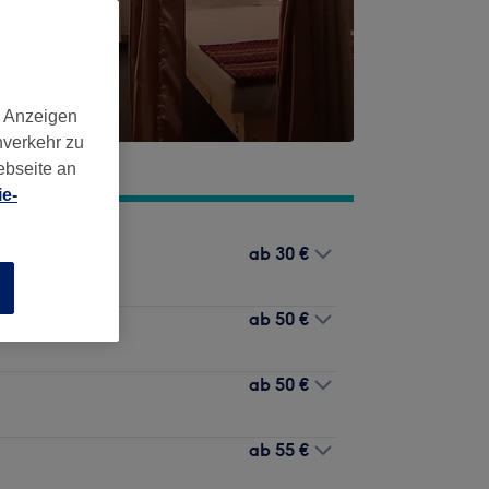
d Anzeigen
nverkehr zu
ebseite an
e-
ab
30 €
n
ab
50 €
ab
50 €
ab
55 €