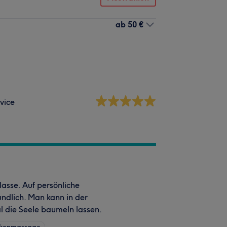
ab
50 €
vice
asse. Auf persönliche
ndlich. Man kann in der
al die Seele baumeln lassen.
ckenmassage