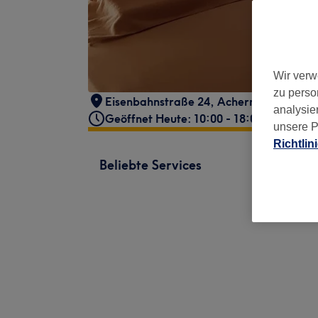
Wir verw
zu perso
Eisenbahnstraße 24
,
Achern
,
77855
analysie
Geöffnet Heute: 10:00 - 18:00
unsere P
Richtlin
Beliebte Services