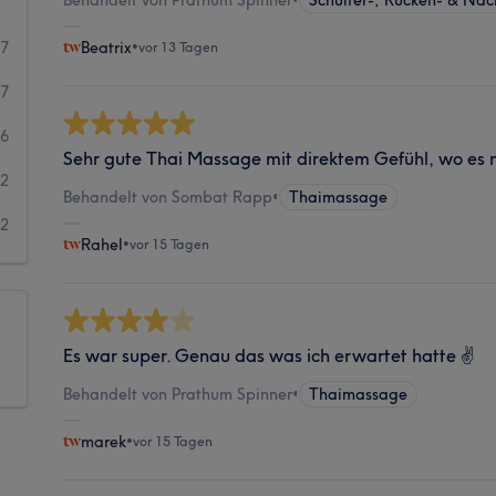
37
Beatrix
•
vor 13 Tagen
37
6
Sehr gute Thai Massage mit direktem Gefühl, wo es n
2
Behandelt von Sombat Rapp
•
Thaimassage
2
Rahel
•
vor 15 Tagen
Es war super. Genau das was ich erwartet hatte ✌️
Behandelt von Prathum Spinner
•
Thaimassage
marek
•
vor 15 Tagen