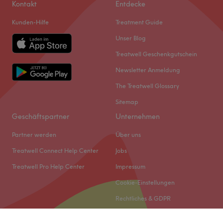
Kontakt
Entdecke
Kunden-Hilfe
Treatment Guide
Unser Blog
Treatwell Geschenkgutschein
Newsletter Anmeldung
The Treatwell Glossary
Sitemap
Geschäftspartner
Unternehmen
Partner werden
Über uns
Treatwell Connect Help Center
Jobs
Treatwell Pro Help Center
Impressum
Cookie-Einstellungen
Rechtliches & GDPR