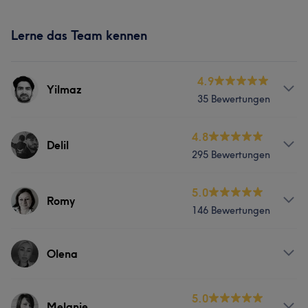
Lerne das Team kennen
4.9
Yilmaz
35 Bewertungen
Services
4.8
Delil
295 Bewertungen
Friseur
Services
5.0
Romy
Was unsere Kunden über Yilmaz sagen
146 Bewertungen
Friseur
Professionell
7
Kompetent
5
Services
Olena
Was unsere Kunden über Delil sagen
Friseur
Gesicht
Professionell
35
Sympathisch
22
Freundlich
19
Services
5.0
Melanie