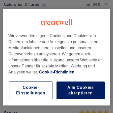
Coloration & Farbe
(
6
)
ab 104 €
Herren
(
5
)
ab 22 €
Kinder
(
3
)
ab 27 €
Wir verwenden eigene Cookies und Cookies von
Dritten, um Inhalte und Anzeigen zu personalisieren,
Medienfunktionen bereitzustellen und unseren
Salonbewertungen
Datenverkehr zu analysieren. Wir geben auch
Informationen über die Nutzung unserer Webseite an
4,9
unsere Partner für soziale Medien, Werbung und
Analysen weiter.
Cookie-Richtlinien
1571 Bewertungen
Cookie-
Alle Cookies
Ambiente
Einstellungen
akzeptieren
Sauberkeit
Service