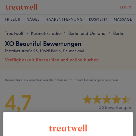
LOGIN
FRISEUR
NÄGEL
HAARENTFERNUNG
KOSMETIK
MASSAGE
Treatwell
Kosmetikstudio
Berlin und Umland
Berlin
>
>
>
XO Beautiful Bewertungen
Pestalozzistraße 96, 10625 Berlin, Deutschland
Verfügbarkeit überprüfen und online buchen
Bewertungen werden von Kunden nach ihrem Besuch geschrieben.
4,7
36 Bewertungen
Ambiente