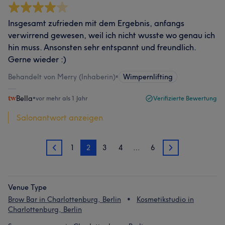
Insgesamt zufrieden mit dem Ergebnis, anfangs
verwirrend gewesen, weil ich nicht wusste wo genau ich
hin muss. Ansonsten sehr entspannt und freundlich.
Gerne wieder :)
Behandelt von Merry (Inhaberin)
•
Wimpernlifting
Bella
•
vor mehr als 1 Jahr
Verifizierte Bewertung
Salonantwort anzeigen
1
2
3
4
…
6
1
3
Venue Type
Brow Bar in Charlottenburg, Berlin
Kosmetikstudio in
Charlottenburg, Berlin