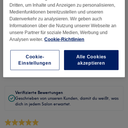
Sauberkeit
Dritten, um Inhalte und Anzeigen zu personalisieren,
Medienfunktionen bereitzustellen und unseren
Service
Datenverkehr zu analysieren. Wir geben auch
Informationen über die Nutzung unserer Webseite an
unsere Partner für soziale Medien, Werbung und
Analysen weiter.
Cookie-Richtlinien
Bewertungen filtern
Cookie-
Alle Cookies
Behandlung
Alle Bewertungen
Einstellungen
akzeptieren
Bewertung
Nach Sternen filtern
Verifizierte Bewertungen
Geschrieben von unseren Kunden, damit du weißt, was
dich in jedem Salon erwartet.