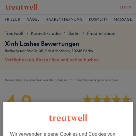
LOGIN
FRISEUR
NÄGEL
HAARENTFERNUNG
KOSMETIK
MASSAGE
Treatwell
Kosmetikstudio
Berlin
Friedrichshain
>
>
>
Xinh Lashes Bewertungen
Boxhagener Straße 35, Friedrichshain, 10245 Berlin
Verfügbarkeit überprüfen und online buchen
Bewertungen werden von Kunden nach ihrem Besuch geschrieben.
4,9
303 Bewertungen
Ambiente
Wir verwenden eigene Cookies und Cookies von