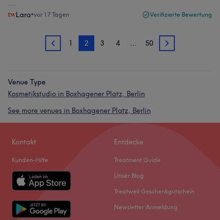
Lara
•
vor 17 Tagen
Verifizierte Bewertung
1
2
3
4
…
50
1
3
Venue Type
Kosmetikstudio in Boxhagener Platz, Berlin
See more venues in Boxhagener Platz, Berlin
Kontakt
Entdecke
Kunden-Hilfe
Treatment Guide
Unser Blog
Treatwell Geschenkgutschein
Newsletter Anmeldung