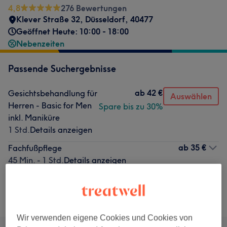
4,8
276 Bewertungen
Klever Straße 32
,
Düsseldorf
,
40477
Geöffnet Heute: 10:00 - 18:00
Nebenzeiten
Passende Suchergebnisse
ab
42 €
Gesichtsbehandlung für
Auswählen
Herren - Basic for Men
Spare bis zu 30%
inkl. Maniküre
1 Std.
Details anzeigen
ab
35 €
Fachfußpflege
45 Min. - 1 Std.
Details anzeigen
Nicht gefunden wonach du gesucht hast?
Alle Services
Wir verwenden eigene Cookies und Cookies von