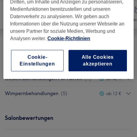
Dritten, um Inhalte und Anzeigen zu personalisieren,
Medienfunktionen bereitzustellen und unseren
Datenverkehr zu analysieren. Wir geben auch
Nägel
Gesicht
Kör
Informationen über die Nutzung unserer Webseite an
unsere Partner für soziale Medien, Werbung und
Analysen weiter.
Cookie-Richtlinien
Winterspecial
(
2
)
ab 69 €
Cookie-
Alle Cookies
Gesichtsbehandlungen
(
8
)
ab 39 €
Einstellungen
akzeptieren
Gesichtsbehandlungen Für Herren
(
1
)
ab 42 €
Wimpernbehandlungen
(
5
)
ab 12 €
Salonbewertungen