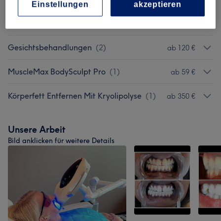
Einstellungen
akzeptieren
WOC WhiteSmile Zahnaufhellung
(
4
)
ab 95 €
Gesichtsbehandlungen
(
2
)
ab 120 €
MuscleMax BodySculpt Pro
(
1
)
ab 59 €
Körperfett Entfernen Mit Kryolipolyse
(
1
)
ab 350 €
Unsere Arbeit
Bild anklicken für weitere Details