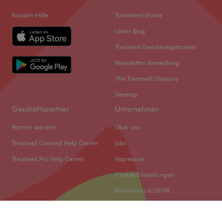
Kunden-Hilfe
Treatment Guide
Unser Blog
Treatwell Geschenkgutschein
Newsletter Anmeldung
The Treatwell Glossary
Sitemap
Geschäftspartner
Unternehmen
Partner werden
Über uns
Treatwell Connect Help Center
Jobs
Treatwell Pro Help Center
Impressum
Cookie-Einstellungen
Rechtliches & GDPR