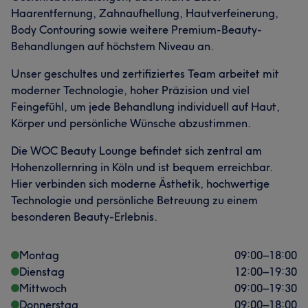
Haarentfernung, Zahnaufhellung, Hautverfeinerung,
Body Contouring sowie weitere Premium-Beauty-
Behandlungen auf höchstem Niveau an.
Unser geschultes und zertifiziertes Team arbeitet mit
moderner Technologie, hoher Präzision und viel
Feingefühl, um jede Behandlung individuell auf Haut,
Was unsere Kunden über Esra sagen
Körper und persönliche Wünsche abzustimmen.
Die WOC Beauty Lounge befindet sich zentral am
Professionell
30
Herzlich
23
Freundlich
19
Hohenzollernring in Köln und ist bequem erreichbar.
Fürsorglich
16
Hier verbinden sich moderne Ästhetik, hochwertige
Technologie und persönliche Betreuung zu einem
besonderen Beauty-Erlebnis.
Montag
09:00
–
18:00
Dienstag
12:00
–
19:30
Mittwoch
09:00
–
19:30
Donnerstag
09:00
–
18:00