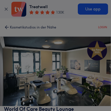
Treatwell
Use app
130K
Kosmetikstudios in der Nähe
LOGIN
World Of Care Beauty Lounge