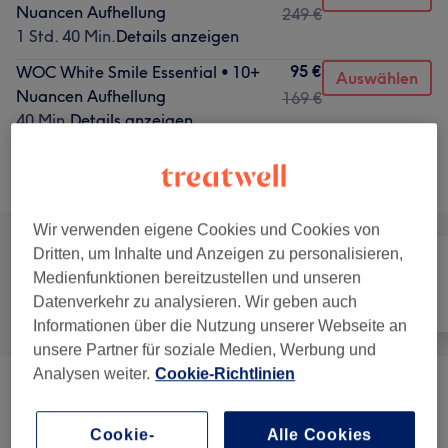
Nuancen Aufhellung
249 €
1 Std. 40 Min.
Details anzeigen
95 €
WOC White Smile Essential • 10+
Auswählen
Nuancen Aufhellung
169 €
40 Min.
Details anzeigen
Alle Services
Wir verwenden eigene Cookies und Cookies von
Dritten, um Inhalte und Anzeigen zu personalisieren,
Medienfunktionen bereitzustellen und unseren
Alle
Haarentfernung
Gesicht
Datenverkehr zu analysieren. Wir geben auch
Informationen über die Nutzung unserer Webseite an
unsere Partner für soziale Medien, Werbung und
Analysen weiter.
Cookie-Richtlinien
Dauerhafte Laser Haarentfernung-Köln,
Mit Platinum-ICE 4-wellenlängen
ab 0,01 €
Cookie-
Alle Cookies
Diodenlaser
(
34
)