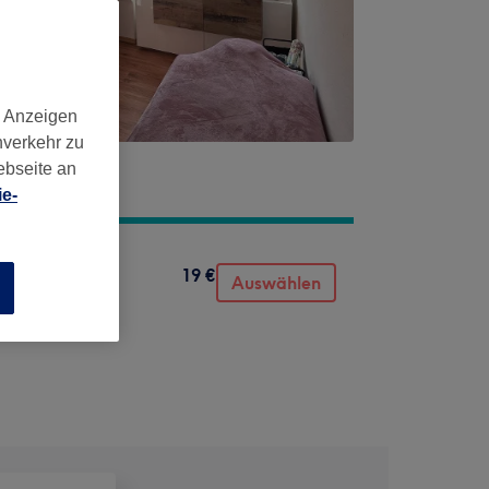
d Anzeigen
nverkehr zu
ebseite an
e-
19 €
Auswählen
n