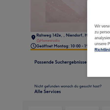
Wir verw
zu perso
Rahweg 142e,
,
Niendorf
,
Hamburg
,
22
analysie
Homestudio
unsere P
Geöffnet Montag: 10:00 - 19:30
Richtlin
Passende Suchergebnisse
Nicht gefunden wonach du gesucht hast?
Alle Services