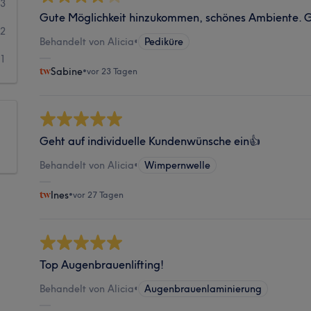
3
Gute Möglichkeit hinzukommen, schönes Ambiente. 
2
Behandelt von Alicia
•
Pediküre
1
Sabine
•
vor 23 Tagen
Geht auf individuelle Kundenwünsche ein👍
Behandelt von Alicia
•
Wimpernwelle
Ines
•
vor 27 Tagen
Top Augenbrauenlifting!
Behandelt von Alicia
•
Augenbrauenlaminierung