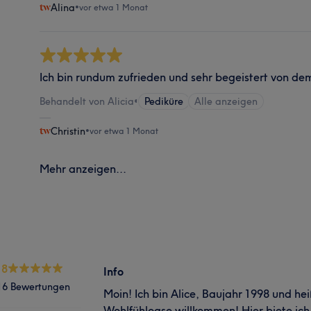
Alina
•
vor etwa 1 Monat
Ich bin rundum zufrieden und sehr begeistert von de
Behandelt von Alicia
•
Pediküre
Alle anzeigen
Christin
•
vor etwa 1 Monat
Mehr anzeigen...
.8
Info
16 Bewertungen
Moin! Ich bin Alice, Baujahr 1998 und hei
Wohlfühloase willkommen! Hier biete ich