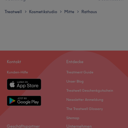
Treatwell
Kosmetikstudio
Mitte
Rathaus
>
>
>
Kontakt
Entdecke
Kunden-Hilfe
Treatment Guide
Unser Blog
Treatwell Geschenkgutschein
Newsletter Anmeldung
The Treatwell Glossary
Sitemap
Geschäftspartner
Unternehmen